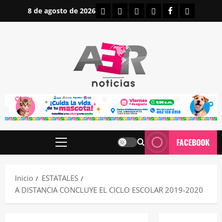
Saltar
INICIO
IRAPUATO
ESTATALES
NACIONALES
FACEBOOK
CONTAC
8 de agosto de 2026
al
contenido
FACEBOOK
Menú
principal
Inicio
ESTATALES
A DISTANCIA CONCLUYE EL CICLO ESCOLAR 2019-2020