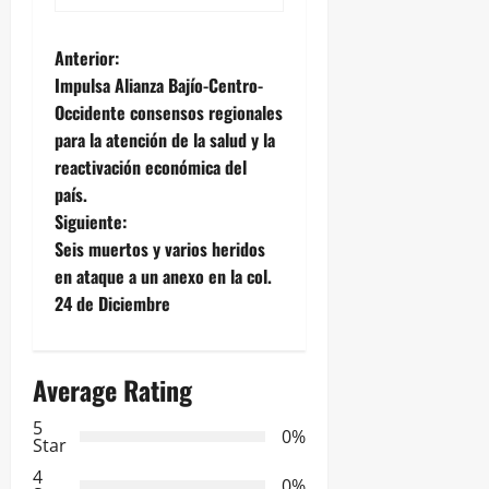
N
Anterior:
Impulsa Alianza Bajío-Centro-
a
Occidente consensos regionales
para la atención de la salud y la
v
reactivación económica del
e
país.
Siguiente:
g
Seis muertos y varios heridos
en ataque a un anexo en la col.
a
24 de Diciembre
c
i
Average Rating
ó
5
0%
Star
n
4
0%