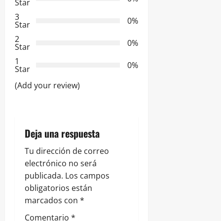
Star
d
3
0%
Star
e
2
0%
Star
e
1
0%
Star
n
(Add your review)
t
r
Deja una respuesta
a
Tu dirección de correo
d
electrónico no será
publicada.
Los campos
a
obligatorios están
s
marcados con
*
Comentario
*