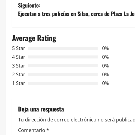
a
Siguiente:
v
Ejecutan a tres policías en Silao, cerca de Plaza La J
e
Average Rating
g
5 Star
0%
a
4 Star
0%
c
3 Star
0%
2 Star
0%
i
1 Star
0%
ó
n
Deja una respuesta
d
Tu dirección de correo electrónico no será publicad
e
Comentario
*