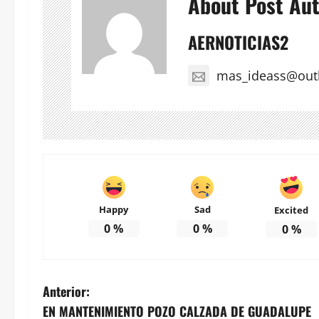
About Post Au
AERNOTICIAS2
mas_ideass@out
Happy
Sad
Excited
0
%
0
%
0
%
N
Anterior:
EN MANTENIMIENTO POZO CALZADA DE GUADALUPE