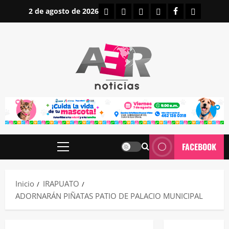
Saltar
INICIO
IRAPUATO
ESTATALES
NACIONALES
FACEBOOK
CONTAC
2 de agosto de 2026
al
contenido
FACEBOOK
Menú
principal
Inicio
IRAPUATO
ADORNARÁN PIÑATAS PATIO DE PALACIO MUNICIPAL