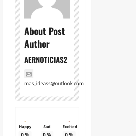
About Post
Author
AERNOTICIAS2
mas_ideass@outlook.com
Happy
Sad
Excited
0
%
0
%
0
%