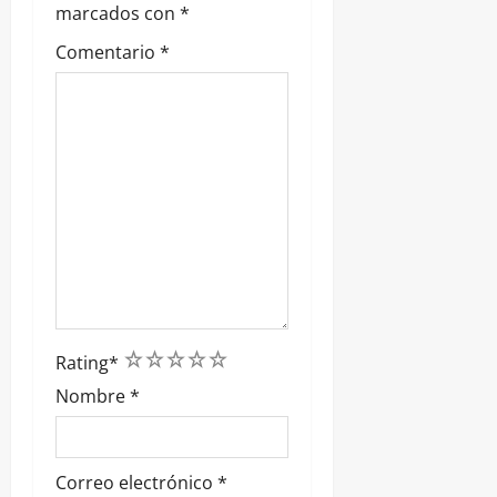
d
marcados con
*
a
Comentario
*
s
1
2
3
4
5
Rating
*
Nombre
*
Correo electrónico
*