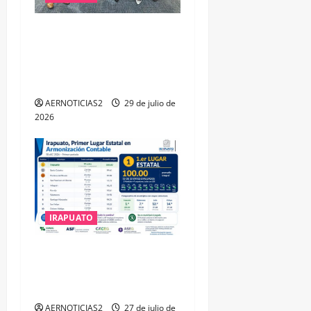
IRAPUATO OBTIENE EL
TRIPLE ARCO, LA MÁXIMA
DISTINCIÓN QUE OTORGA
CALEA
AERNOTICIAS2
29 de julio de
2026
IRAPUATO
IRAPUATO HACE EQUIPO Y
LOGRA CALIFICACIÓN
MÁXIMA EN GUANAJUATO
AERNOTICIAS2
27 de julio de