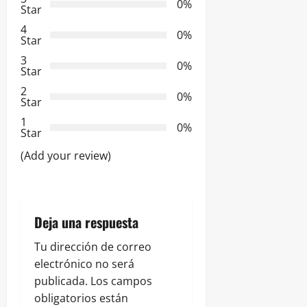
0%
Star
i
4
0%
Star
ó
3
0%
Star
n
2
0%
Star
d
1
0%
e
Star
(Add your review)
e
n
t
Deja una respuesta
r
Tu dirección de correo
electrónico no será
a
publicada.
Los campos
obligatorios están