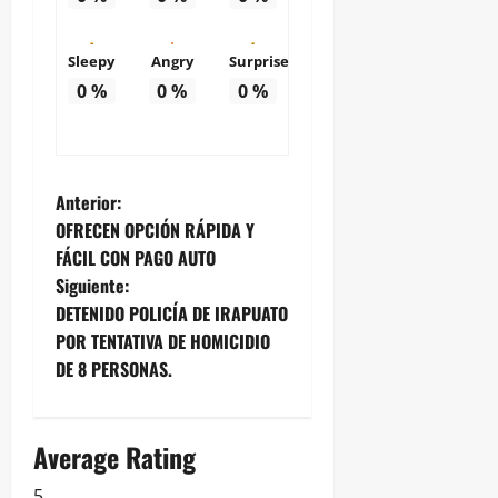
Sleepy
Angry
Surprise
0
%
0
%
0
%
N
Anterior:
OFRECEN OPCIÓN RÁPIDA Y
a
FÁCIL CON PAGO AUTO
Siguiente:
v
DETENIDO POLICÍA DE IRAPUATO
e
POR TENTATIVA DE HOMICIDIO
DE 8 PERSONAS.
g
a
Average Rating
c
5