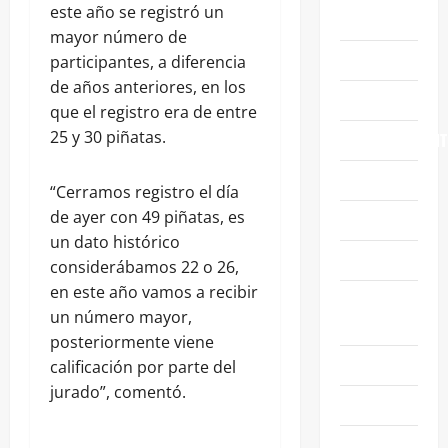
este año se registró un
ABASOLO
mayor número de
CELAYA
participantes, a diferencia
de años anteriores, en los
EDUCACIÓN
que el registro era de entre
25 y 30 piñatas.
ENTRETENIMIENT
ESTATALES
“Cerramos registro el día
de ayer con 49 piñatas, es
FAMILIA
un dato histórico
GENERALES
considerábamos 22 o 26,
en este año vamos a recibir
GUANAJUATO
un número mayor,
CAPITAL
posteriormente viene
IRAPUATO
calificación por parte del
jurado”, comentó.
LEÓN
NACIONALES