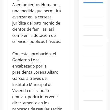
Asentamientos Humanos,
ABASOLO
una medida que permitirá
avanzar en la certeza
CELAYA
jurídica del patrimonio de
cientos de familias, así
EDUCACIÓN
como en la dotación de
ENTRETENIMIENT
servicios públicos básicos.
ESTATALES
Con esta aprobación, el
FAMILIA
Gobierno Local,
encabezado por la
GENERALES
presidenta Lorena Alfaro
García, a través del
GUANAJUATO
Instituto Municipal de
CAPITAL
Vivienda de Irapuato
IRAPUATO
(Imuvii), podrá intervenir
directamente en los
LEÓN
procesos de regularización