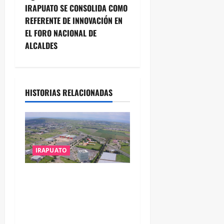
IRAPUATO SE CONSOLIDA COMO
g
REFERENTE DE INNOVACIÓN EN
EL FORO NACIONAL DE
a
ALCALDES
c
i
HISTORIAS RELACIONADAS
ó
n
d
IRAPUATO
e
IRAPUATO PROYECTA MÁS
e
OPORTUNIDADES DE
ESTUDIO, EMPLEO Y
n
DESARROLLO