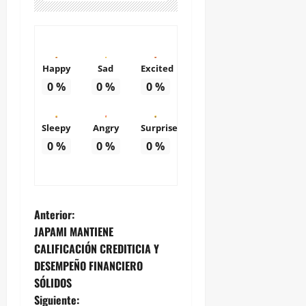
Happy
Sad
Excited
0
%
0
%
0
%
Sleepy
Angry
Surprise
0
%
0
%
0
%
N
Anterior:
JAPAMI MANTIENE
a
CALIFICACIÓN CREDITICIA Y
DESEMPEÑO FINANCIERO
v
SÓLIDOS
e
Siguiente: