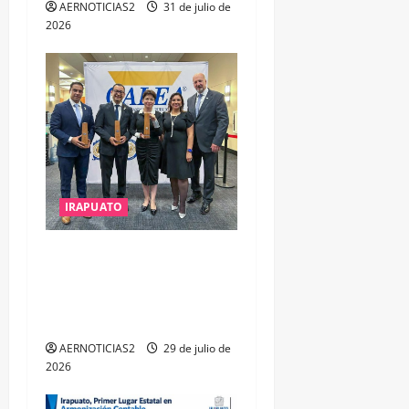
t
AERNOTICIAS2
31 de julio de
2026
r
a
d
a
s
IRAPUATO
IRAPUATO OBTIENE EL
TRIPLE ARCO, LA MÁXIMA
DISTINCIÓN QUE OTORGA
CALEA
AERNOTICIAS2
29 de julio de
2026