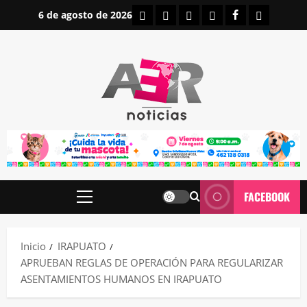
Saltar
INICIO
IRAPUATO
ESTATALES
NACIONALES
FACEBOOK
CONTAC
6 de agosto de 2026
al
contenido
FACEBOOK
Menú
principal
Inicio
IRAPUATO
APRUEBAN REGLAS DE OPERACIÓN PARA REGULARIZAR
ASENTAMIENTOS HUMANOS EN IRAPUATO