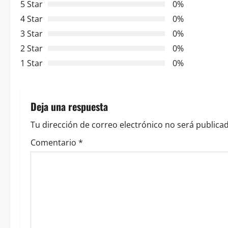
5 Star
0%
a
4 Star
0%
c
3 Star
0%
2 Star
0%
i
1 Star
0%
ó
n
Deja una respuesta
d
Tu dirección de correo electrónico no será publicad
e
Comentario
*
e
n
t
r