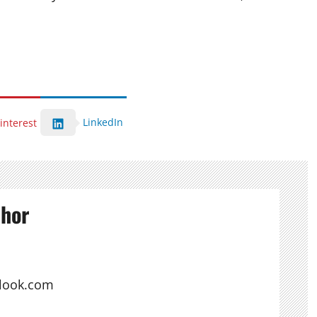
LinkedIn
interest
thor
look.com