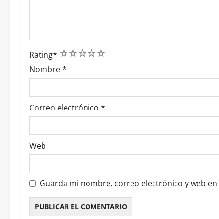
a
d
1
2
3
4
5
a
Rating
*
Nombre
*
s
Correo electrónico
*
Web
Guarda mi nombre, correo electrónico y web en