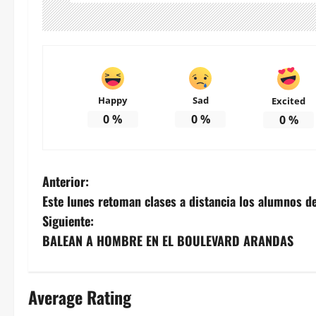
Happy
Sad
Excited
0
%
0
%
0
%
N
Anterior:
Este lunes retoman clases a distancia los alumnos de
a
Siguiente:
v
BALEAN A HOMBRE EN EL BOULEVARD ARANDAS
e
Average Rating
g