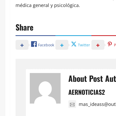
médica general y psicológica.
Share
Facebook
Twitter
P
About Post Au
AERNOTICIAS2
mas_ideass@out