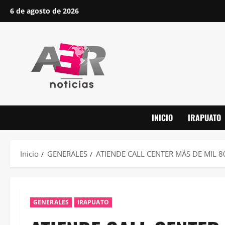
Saltar
6 de agosto de 2026
al
contenido
INICIO
IRAPUATO
Inicio
GENERALES
ATIENDE CALL CENTER MÁS DE MIL 
GENERALES
IRAPUATO