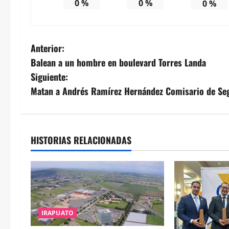
0
%
0
%
0
%
N
Anterior:
Balean a un hombre en boulevard Torres Landa
a
Siguiente:
v
Matan a Andrés Ramírez Hernández Comisario de Se
e
g
HISTORIAS RELACIONADAS
a
c
i
IRAPUATO
ó