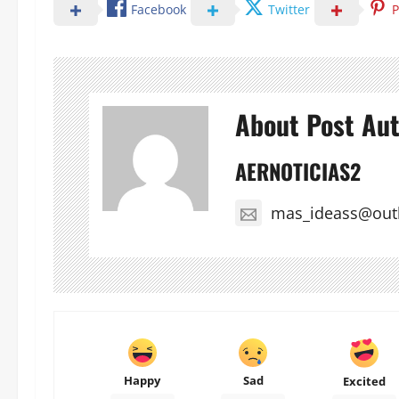
Facebook
Twitter
P
About Post Au
AERNOTICIAS2
mas_ideass@out
Happy
Sad
Excited