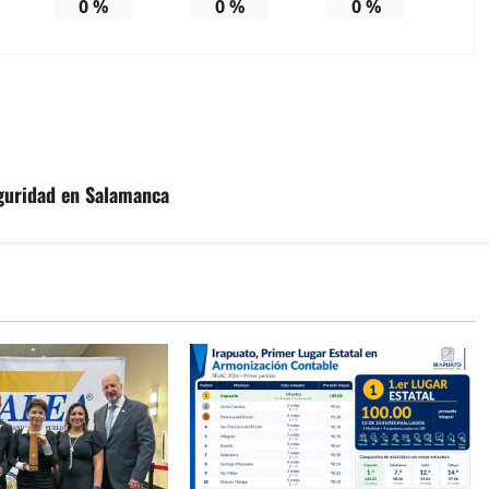
0
%
0
%
0
%
guridad en Salamanca