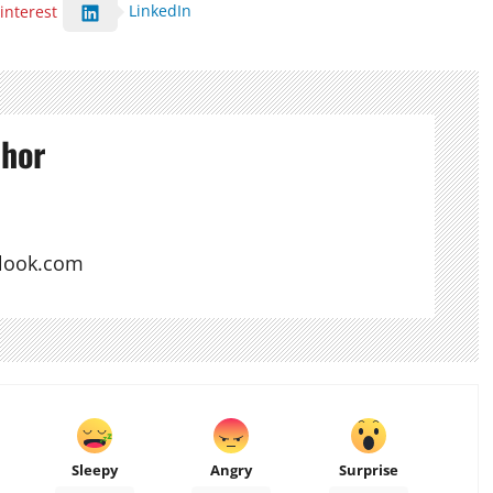
LinkedIn
interest
thor
look.com
Sleepy
Angry
Surprise