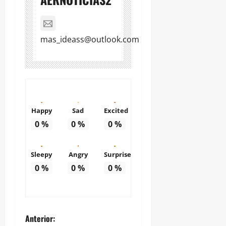
mas_ideass@outlook.com
Happy
Sad
Excited
0
%
0
%
0
%
Sleepy
Angry
Surprise
0
%
0
%
0
%
N
Anterior: