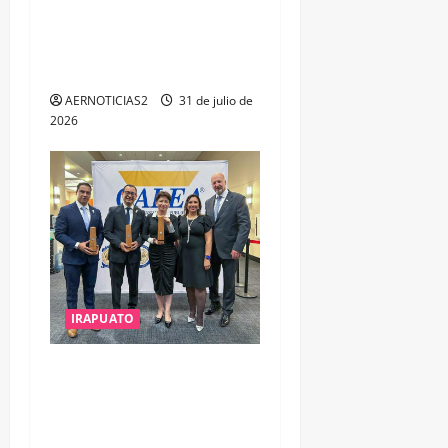
OPORTUNIDADES DE
ESTUDIO, EMPLEO Y
DESARROLLO
AERNOTICIAS2
31 de julio de
2026
IRAPUATO
IRAPUATO OBTIENE EL
TRIPLE ARCO, LA MÁXIMA
DISTINCIÓN QUE OTORGA
CALEA