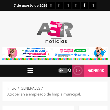
Saltar
INICIO
IRAPUATO
ESTATALES
NACIONALES
FACEBOOK
CONTAC
7 de agosto de 2026
al
contenido
FACEBOOK
Menú
principal
Inicio
GENERALES
Atropellan a empleado de limpia municipal.