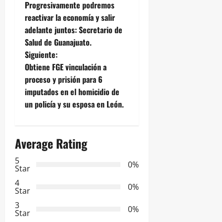
Progresivamente podremos
a
reactivar la economía y salir
adelante juntos: Secretario de
v
Salud de Guanajuato.
e
Siguiente:
Obtiene FGE vinculación a
g
proceso y prisión para 6
imputados en el homicidio de
a
un policía y su esposa en León.
c
i
Average Rating
ó
5
0%
Star
n
4
0%
Star
d
3
0%
Star