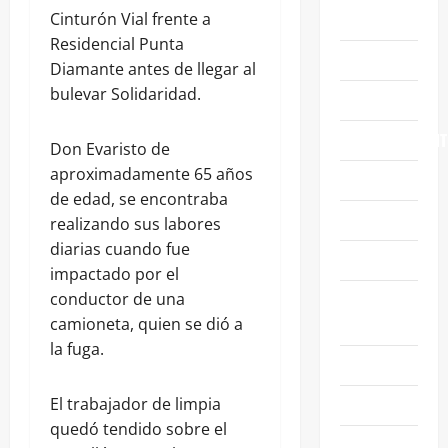
ABASOLO
Cinturón Vial frente a
Residencial Punta
CELAYA
Diamante antes de llegar al
bulevar Solidaridad.
EDUCACIÓN
ENTRETENIMIENT
Don Evaristo de
aproximadamente 65 años
ESTATALES
de edad, se encontraba
FAMILIA
realizando sus labores
diarias cuando fue
GENERALES
impactado por el
GUANAJUATO
conductor de una
CAPITAL
camioneta, quien se dió a
la fuga.
IRAPUATO
LEÓN
El trabajador de limpia
quedó tendido sobre el
NACIONALES