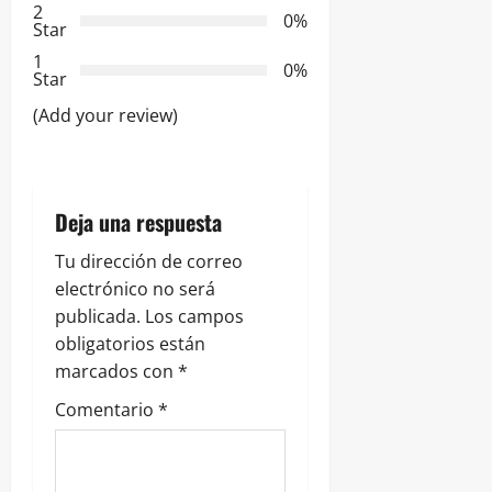
e
2
0%
Star
e
1
0%
Star
n
(Add your review)
t
r
Deja una respuesta
a
Tu dirección de correo
d
electrónico no será
publicada.
Los campos
a
obligatorios están
s
marcados con
*
Comentario
*