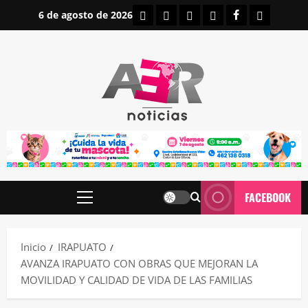
Saltar
INICIO
IRAPUATO
ESTATALES
NACIONALES
FACEBOOK
CONTAC
6 de agosto de 2026
al
contenido
FACEBOOK
Menú
principal
Inicio
IRAPUATO
AVANZA IRAPUATO CON OBRAS QUE MEJORAN LA
MOVILIDAD Y CALIDAD DE VIDA DE LAS FAMILIAS