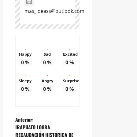
mas_ideass@outlook.com
Happy
Sad
Excited
0
%
0
%
0
%
Sleepy
Angry
Surprise
0
%
0
%
0
%
N
Anterior:
IRAPUATO LOGRA
a
RECAUDACIÓN HISTÓRICA DE