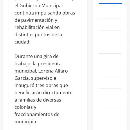
el Gobierno Municipal
ABASOLO
continúa impulsando obras
de pavimentación y
CELAYA
rehabilitación vial en
distintos puntos de la
EDUCACIÓN
ciudad.
ENTRETENIMIENT
Durante una gira de
ESTATALES
trabajo, la presidenta
FAMILIA
municipal, Lorena Alfaro
García, supervisó e
GENERALES
inauguró tres obras que
beneficiarán directamente
GUANAJUATO
a familias de diversas
CAPITAL
colonias y
IRAPUATO
fraccionamientos del
municipio.
LEÓN