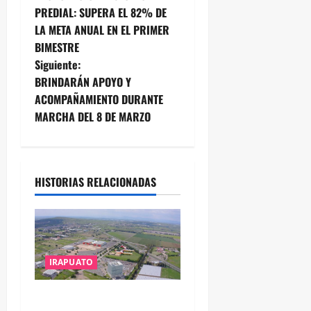
PREDIAL: SUPERA EL 82% DE
v
LA META ANUAL EN EL PRIMER
e
BIMESTRE
Siguiente:
g
BRINDARÁN APOYO Y
ACOMPAÑAMIENTO DURANTE
a
MARCHA DEL 8 DE MARZO
c
i
HISTORIAS RELACIONADAS
ó
n
d
IRAPUATO
e
IRAPUATO PROYECTA MÁS