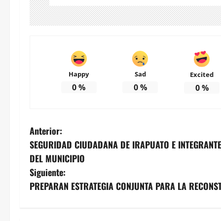
Happy
Sad
Excited
0
%
0
%
0
%
N
Anterior:
SEGURIDAD CIUDADANA DE IRAPUATO E INTEGRANT
a
DEL MUNICIPIO
v
Siguiente:
PREPARAN ESTRATEGIA CONJUNTA PARA LA RECONS
e
g