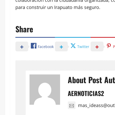
para construir un Irapuato más seguro.
Share
Facebook
Twitter
P
About Post Au
AERNOTICIAS2
mas_ideass@out