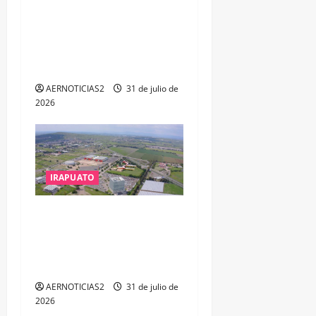
TESORERO DE APASEO EL
ALTO POR PROBABLE
RESPONSABILIDAD EN
DELITOS DE CORRUPCIÓN
AERNOTICIAS2
31 de julio de
2026
IRAPUATO
IRAPUATO PROYECTA MÁS
OPORTUNIDADES DE
ESTUDIO, EMPLEO Y
DESARROLLO
AERNOTICIAS2
31 de julio de
2026