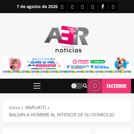
Saltar
INICIO
IRAPUATO
ESTATALES
NACIONALES
FACEBOOK
CONTAC
7 de agosto de 2026
al
contenido
FACEBOOK
Menú
principal
Inicio
IRAPUATO
BALEAN A HOMBRE AL INTERIOR DE SU DOMICILIO