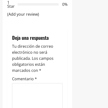
e
1
0%
Star
n
(Add your review)
t
r
Deja una respuesta
a
Tu dirección de correo
d
electrónico no será
publicada.
Los campos
a
obligatorios están
s
marcados con
*
Comentario
*