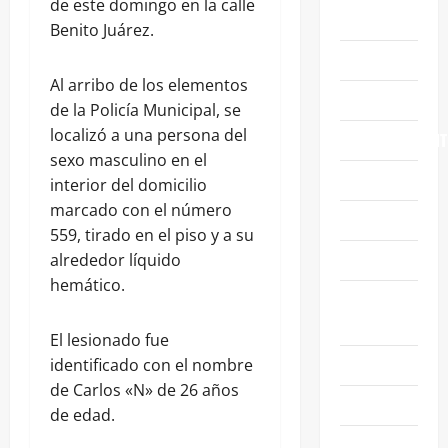
de este domingo en la calle
ABASOLO
Benito Juárez.
CELAYA
Al arribo de los elementos
EDUCACIÓN
de la Policía Municipal, se
localizó a una persona del
ENTRETENIMIENT
sexo masculino en el
ESTATALES
interior del domicilio
marcado con el número
FAMILIA
559, tirado en el piso y a su
GENERALES
alrededor líquido
hemático.
GUANAJUATO
CAPITAL
El lesionado fue
IRAPUATO
identificado con el nombre
de Carlos «N» de 26 años
LEÓN
de edad.
NACIONALES