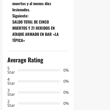
muertos y al menos diez
v
lesionados.
e
Siguiente:
SALDO TOTAL DE CINCO
g
MUERTOS Y 21 HERIDOS EN
ATAQUE ARMADO EN BAR «LA
a
TÍPICA»
c
i
Average Rating
ó
5
0%
Star
n
4
0%
Star
d
3
0%
Star
e
2
0%
Star