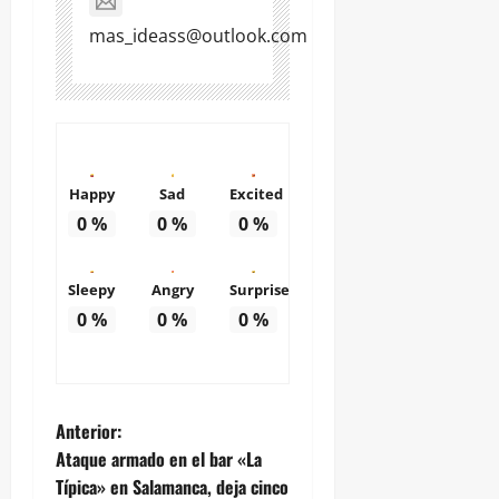
mas_ideass@outlook.com
Happy
Sad
Excited
0
%
0
%
0
%
Sleepy
Angry
Surprise
0
%
0
%
0
%
N
Anterior:
Ataque armado en el bar «La
a
Típica» en Salamanca, deja cinco