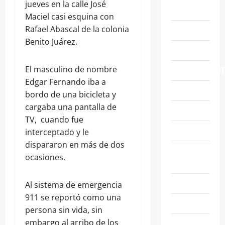
jueves en la calle José
ABASOLO
Maciel casi esquina con
Rafael Abascal de la colonia
CELAYA
Benito Juárez.
EDUCACIÓN
El masculino de nombre
ENTRETENIMIENT
Edgar Fernando iba a
ESTATALES
bordo de una bicicleta y
cargaba una pantalla de
FAMILIA
TV, cuando fue
GENERALES
interceptado y le
dispararon en más de dos
GUANAJUATO
ocasiones.
CAPITAL
IRAPUATO
Al sistema de emergencia
911 se reportó como una
LEÓN
persona sin vida, sin
embargo al arribo de los
NACIONALES