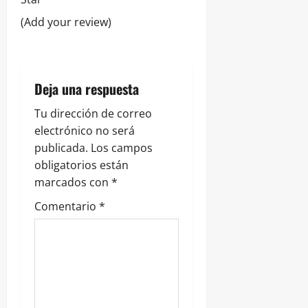
e
(Add your review)
n
t
Deja una respuesta
r
Tu dirección de correo
a
electrónico no será
publicada.
Los campos
d
obligatorios están
marcados con
*
a
Comentario
*
s