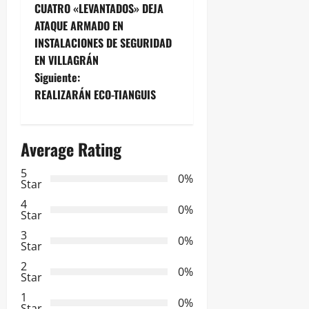
a
CUATRO «LEVANTADOS» DEJA
ATAQUE ARMADO EN
v
INSTALACIONES DE SEGURIDAD
e
EN VILLAGRÁN
Siguiente:
g
REALIZARÁN ECO-TIANGUIS
a
Average Rating
c
5
i
0%
Star
ó
4
0%
Star
n
3
0%
Star
d
2
0%
Star
e
1
0%
Star