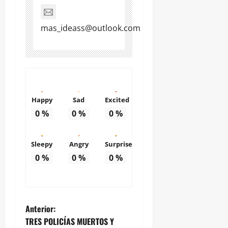
mas_ideass@outlook.com
Happy
Sad
Excited
0
%
0
%
0
%
Sleepy
Angry
Surprise
0
%
0
%
0
%
N
Anterior:
TRES POLICÍAS MUERTOS Y