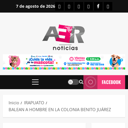
Saltar
INICIO
IRAPUATO
ESTATALES
NACIONALES
FACEBOOK
CONTAC
7 de agosto de 2026
al
contenido
FACEBOOK
Menú
principal
Inicio
IRAPUATO
BALEAN A HOMBRE EN LA COLONIA BENITO JUÁREZ