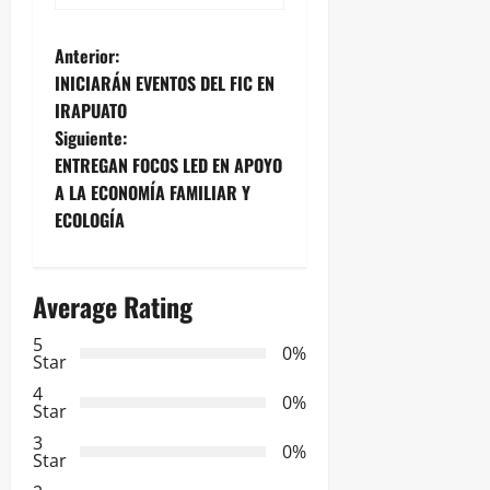
N
Anterior:
INICIARÁN EVENTOS DEL FIC EN
a
IRAPUATO
Siguiente:
v
ENTREGAN FOCOS LED EN APOYO
e
A LA ECONOMÍA FAMILIAR Y
ECOLOGÍA
g
a
Average Rating
c
5
0%
Star
i
4
0%
Star
ó
3
0%
Star
n