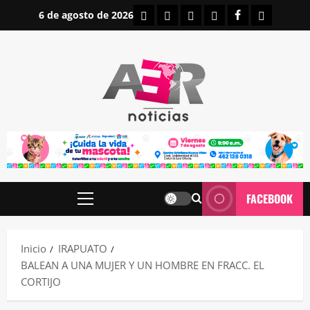
Saltar
INICIO
IRAPUATO
ESTATALES
NACIONALES
FACEBOOK
CONTAC
6 de agosto de 2026
al
contenido
FACEBOOK
Menú
principal
Inicio
IRAPUATO
BALEAN A UNA MUJER Y UN HOMBRE EN FRACC. EL
CORTIJO