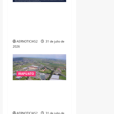
VINCULAN A PROCESO A EX
TESORERO DE APASEO EL
ALTO POR PROBABLE
RESPONSABILIDAD EN
DELITOS DE CORRUPCIÓN
AERNOTICIAS2
31 de julio de
2026
IRAPUATO
IRAPUATO PROYECTA MÁS
OPORTUNIDADES DE
ESTUDIO, EMPLEO Y
DESARROLLO
AERNOTICIAS2
31 de julio de