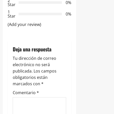
2
0%
Star
d
1
0%
e
Star
(Add your review)
e
n
t
Deja una respuesta
r
Tu dirección de correo
electrónico no será
a
publicada.
Los campos
obligatorios están
d
marcados con
*
a
Comentario
*
s