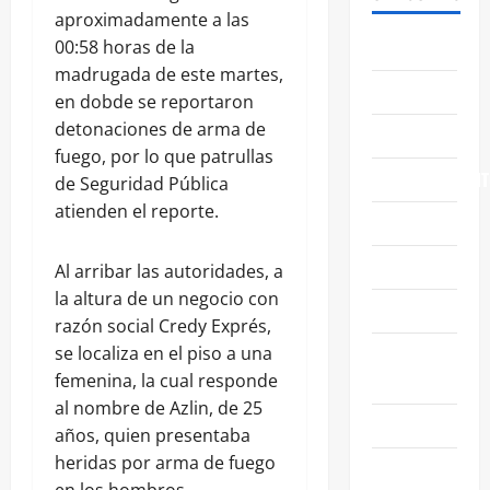
aproximadamente a las
ABASOLO
00:58 horas de la
madrugada de este martes,
CELAYA
en dobde se reportaron
detonaciones de arma de
EDUCACIÓN
fuego, por lo que patrullas
ENTRETENIMIENT
de Seguridad Pública
atienden el reporte.
ESTATALES
FAMILIA
Al arribar las autoridades, a
la altura de un negocio con
GENERALES
razón social Credy Exprés,
GUANAJUATO
se localiza en el piso a una
CAPITAL
femenina, la cual responde
al nombre de Azlin, de 25
IRAPUATO
años, quien presentaba
heridas por arma de fuego
LEÓN
en los hombros.