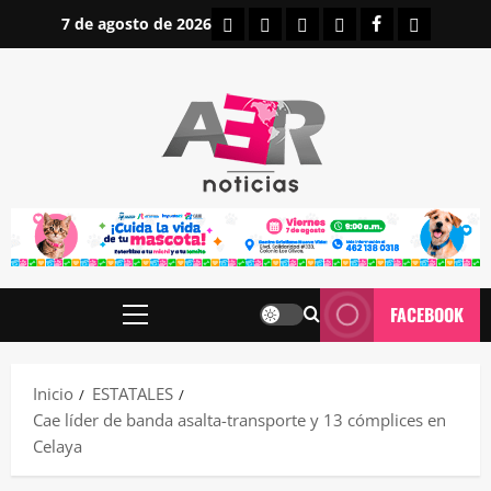
Saltar
INICIO
IRAPUATO
ESTATALES
NACIONALES
FACEBOOK
CONTAC
7 de agosto de 2026
al
contenido
FACEBOOK
Menú
principal
Inicio
ESTATALES
Cae líder de banda asalta-transporte y 13 cómplices en
Celaya