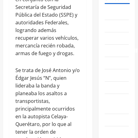
Secretaría de Seguridad
ABASOLO
Pública del Estado (SSPE) y
autoridades Federales,
CELAYA
logrando además
EDUCACIÓN
recuperar varios vehículos,
mercancía recién robada,
ENTRETENIMIENT
armas de fuego y drogas.
ESTATALES
Se trata de José Antonio y/o
FAMILIA
Édgar Jesús “N”, quien
lideraba la banda y
GENERALES
planeaba los asaltos a
GUANAJUATO
transportistas,
CAPITAL
principalmente ocurridos
en la autopista Celaya-
IRAPUATO
Querétaro, por lo que al
LEÓN
tener la orden de