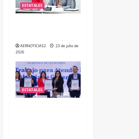
ESTATALES
Impulsa PAN iniciativa para
fortalecer la salud mental
de las y los policías
AERNOTICIAS2
23 de julio de
2026
ESTATALES
FORTALECEN ATENCIÓN A
MUJERES A TRAVÉS DE LA
PROFESIONALIZACIÓN DEL
PERSONAL DE PRIMER
CONTACTO