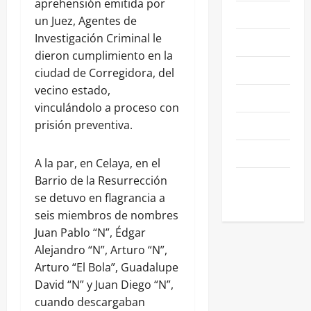
aprehensión emitida por
NACIONALES
un Juez, Agentes de
Investigación Criminal le
NEGOCIOS
dieron cumplimiento en la
POLÍTICA
ciudad de Corregidora, del
vecino estado,
SALAMANCA
vinculándolo a proceso con
SALUD
prisión preventiva.
SEGURIDAD
A la par, en Celaya, en el
SIN
Barrio de la Resurrección
CATEGORIA
se detuvo en flagrancia a
seis miembros de nombres
Juan Pablo “N”, Édgar
Alejandro “N”, Arturo “N”,
Arturo “El Bola”, Guadalupe
David “N” y Juan Diego “N”,
cuando descargaban