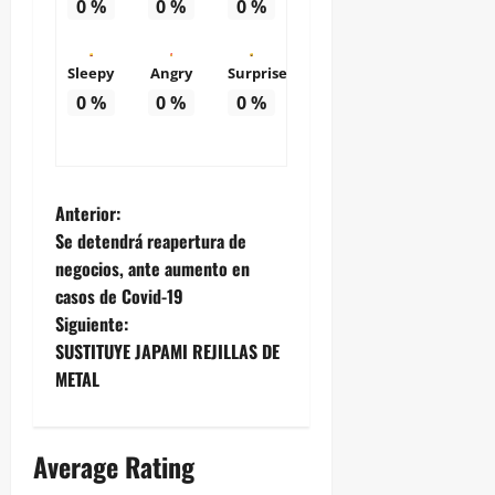
0
%
0
%
0
%
Sleepy
Angry
Surprise
0
%
0
%
0
%
N
Anterior:
Se detendrá reapertura de
a
negocios, ante aumento en
casos de Covid-19
v
Siguiente:
e
SUSTITUYE JAPAMI REJILLAS DE
METAL
g
a
Average Rating