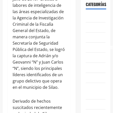
CATEGORÍAS
labores de inteligencia de
las áreas especializadas de
ABASOLO
la Agencia de Investigación
Criminal de la Fiscalía
CELAYA
General del Estado, de
manera conjunta la
EDUCACIÓN
Secretaría de Seguridad
ENTRETENIMIENT
Pública del Estado, se logró
la captura de Adrián y/o
ESTATALES
Geovanni “N” y Juan Carlos
FAMILIA
“N”, siendo los principales
líderes identificados de un
GENERALES
grupo delictivo que opera
en el municipio de Silao.
GUANAJUATO
CAPITAL
Derivado de hechos
IRAPUATO
suscitados recientemente