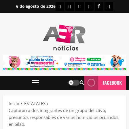
Saltar
INICIO
IRAPUATO
ESTATALES
NACIONALES
FACEBOOK
CONTAC
6 de agosto de 2026
al
contenido
FACEBOOK
Menú
principal
Inicio
ESTATALES
Capturan a dos integrantes de un grupo delictivo,
presuntos responsables de varios homicidios ocurridos
en Silao.