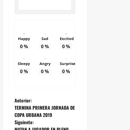
Happy
Sad
Excited
0
%
0
%
0
%
Sleepy
Angry
Surprise
0
%
0
%
0
%
N
Anterior:
TERMINA PRIMERA JORNADA DE
a
COPA URBANA 2019
Siguiente:
v
MATAN A JUGADOR EN PLENO