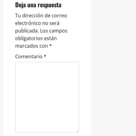
n
Deja una respuesta
t
Tu dirección de correo
r
electrónico no será
publicada.
Los campos
a
obligatorios están
marcados con
*
d
Comentario
*
a
s