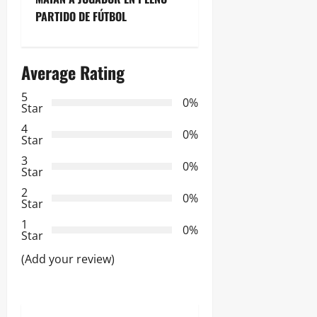
e
PARTIDO DE FÚTBOL
g
Average Rating
a
5
0%
c
Star
4
i
0%
Star
3
ó
0%
Star
2
n
0%
Star
d
1
0%
Star
e
(Add your review)
e