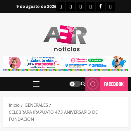
Saltar
INICIO
IRAPUATO
ESTATALES
NACIONALES
FACEBOOK
CONTAC
9 de agosto de 2026
al
contenido
FACEBOOK
Menú
principal
Inicio
GENERALES
CELEBRARÁ IRAPUATO 473 ANIVERSARIO DE
FUNDACIÓN