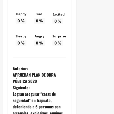
Happy
Sad
Excited
0
%
0
%
0
%
Sleepy
Angry
Surprise
0
%
0
%
0
%
N
Anterior:
APRUEBAN PLAN DE OBRA
a
PÚBLICA 2020
Siguiente:
v
Logran asegurar “casas de
e
seguridad” en Irapuato,
deteniendo a 6 personas con
g
arsenales, explosivos, equipos