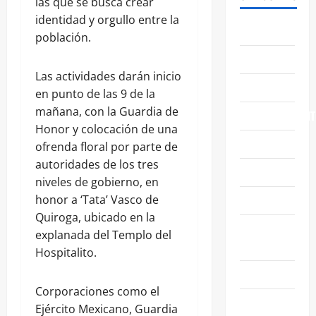
las que se busca crear
identidad y orgullo entre la
ABASOLO
población.
CELAYA
Las actividades darán inicio
EDUCACIÓN
en punto de las 9 de la
mañana, con la Guardia de
ENTRETENIMIENT
Honor y colocación de una
ESTATALES
ofrenda floral por parte de
autoridades de los tres
FAMILIA
niveles de gobierno, en
GENERALES
honor a ‘Tata’ Vasco de
Quiroga, ubicado en la
GUANAJUATO
explanada del Templo del
CAPITAL
Hospitalito.
IRAPUATO
Corporaciones como el
LEÓN
Ejército Mexicano, Guardia