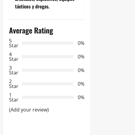
tácticos y drogas.
a
c
Average Rating
i
5
0%
Star
ó
4
0%
n
Star
3
0%
d
Star
2
0%
e
Star
1
e
0%
Star
n
(Add your review)
t