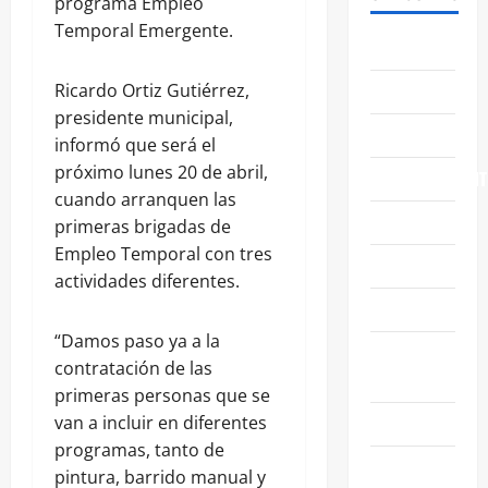
programa Empleo
Temporal Emergente.
ABASOLO
CELAYA
Ricardo Ortiz Gutiérrez,
presidente municipal,
EDUCACIÓN
informó que será el
próximo lunes 20 de abril,
ENTRETENIMIENT
cuando arranquen las
ESTATALES
primeras brigadas de
Empleo Temporal con tres
FAMILIA
actividades diferentes.
GENERALES
“Damos paso ya a la
GUANAJUATO
contratación de las
CAPITAL
primeras personas que se
IRAPUATO
van a incluir en diferentes
programas, tanto de
LEÓN
pintura, barrido manual y