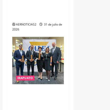
OPORTUNIDADES DE
ESTUDIO, EMPLEO Y
DESARROLLO
AERNOTICIAS2
31 de julio de
2026
IRAPUATO
IRAPUATO OBTIENE EL
TRIPLE ARCO, LA MÁXIMA
DISTINCIÓN QUE OTORGA
CALEA