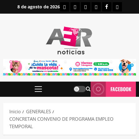
Saltar
INICIO
IRAPUATO
ESTATALES
NACIONALES
FACEBOOK
CONTAC
8 de agosto de 2026
al
contenido
FACEBOOK
Menú
principal
Inicio
GENERALES
CONCRETAN CONVENIO DE PROGRAMA EMPLEO
TEMPORAL