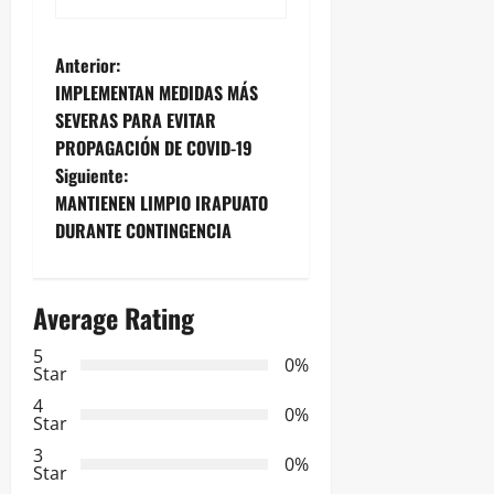
N
Anterior:
IMPLEMENTAN MEDIDAS MÁS
a
SEVERAS PARA EVITAR
PROPAGACIÓN DE COVID-19
v
Siguiente:
e
MANTIENEN LIMPIO IRAPUATO
DURANTE CONTINGENCIA
g
a
Average Rating
c
5
0%
Star
i
4
0%
Star
ó
3
0%
Star
n