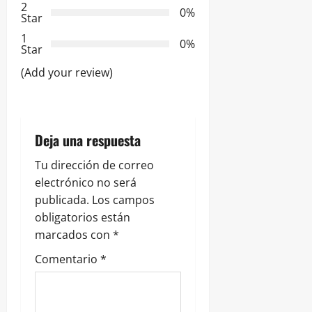
2
0%
Star
d
1
0%
e
Star
(Add your review)
e
n
t
Deja una respuesta
r
Tu dirección de correo
electrónico no será
a
publicada.
Los campos
obligatorios están
d
marcados con
*
a
Comentario
*
s