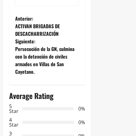
N
Anterior:
ACTIVAN BRIGADAS DE
a
DESCACHARRIZACIÓN
Siguiente:
v
Persecución de la GN, culmina
e
con la detención de civiles
armados en Villas de San
g
Cayetano.
a
Average Rating
c
5
i
0%
Star
ó
4
0%
Star
n
3