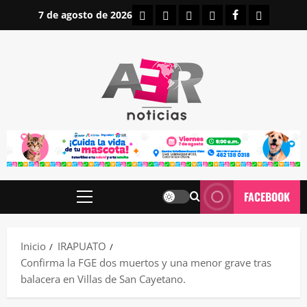
Saltar
INICIO
IRAPUATO
ESTATALES
NACIONALES
FACEBOOK
CONTAC
7 de agosto de 2026
al
contenido
FACEBOOK
Menú
principal
Inicio
IRAPUATO
Confirma la FGE dos muertos y una menor grave tras
balacera en Villas de San Cayetano.