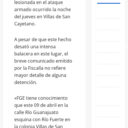
lesionada en el ataque
armado ocurrido la noche
ABASOLO
del jueves en Villas de San
Cayetano.
CELAYA
EDUCACIÓN
A pesar de que este hecho
desató una intensa
ENTRETENIMIENT
balacera en este lugar, el
ESTATALES
breve comunicado emitido
por la Fiscalía no refiere
FAMILIA
mayor detalle de alguna
GENERALES
detención.
GUANAJUATO
«FGE tiene conocimiento
CAPITAL
que este 09 de abril en la
IRAPUATO
calle Río Guanajuato
esquina con Río Fuerte en
LEÓN
la colonia Villas de San