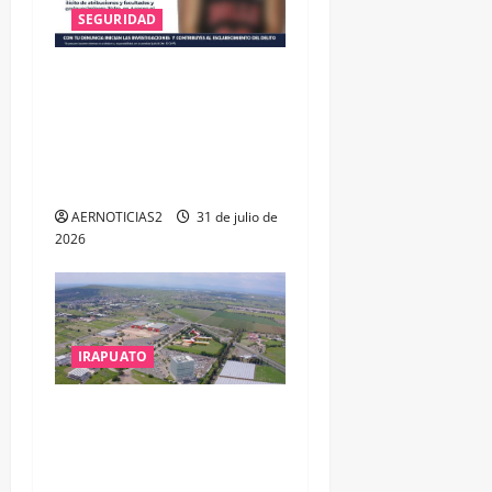
SEGURIDAD
VINCULAN A PROCESO A EX
TESORERO DE APASEO EL
ALTO POR PROBABLE
RESPONSABILIDAD EN
DELITOS DE CORRUPCIÓN
AERNOTICIAS2
31 de julio de
2026
IRAPUATO
IRAPUATO PROYECTA MÁS
OPORTUNIDADES DE
ESTUDIO, EMPLEO Y