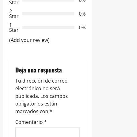
0%
Star
d
2
0%
Star
e
1
0%
Star
e
(Add your review)
n
t
Deja una respuesta
r
Tu dirección de correo
a
electrónico no será
publicada.
Los campos
d
obligatorios están
marcados con
*
a
Comentario
*
s