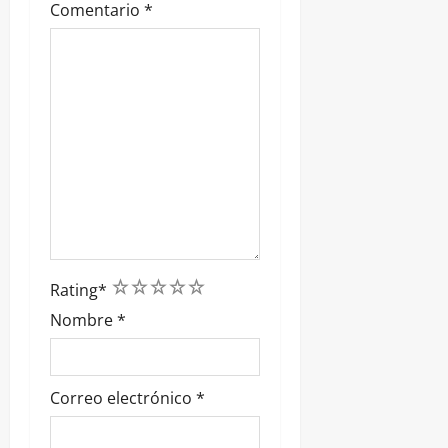
Comentario
*
a
s
1
2
3
4
5
Rating
*
Nombre
*
Correo electrónico
*