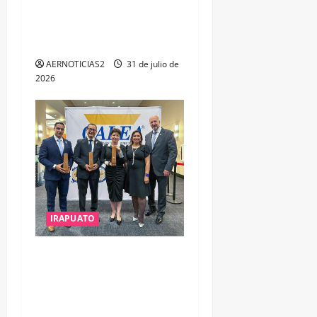
OPORTUNIDADES DE
ESTUDIO, EMPLEO Y
DESARROLLO
AERNOTICIAS2
31 de julio de
2026
IRAPUATO
IRAPUATO OBTIENE EL
TRIPLE ARCO, LA MÁXIMA
DISTINCIÓN QUE OTORGA
CALEA