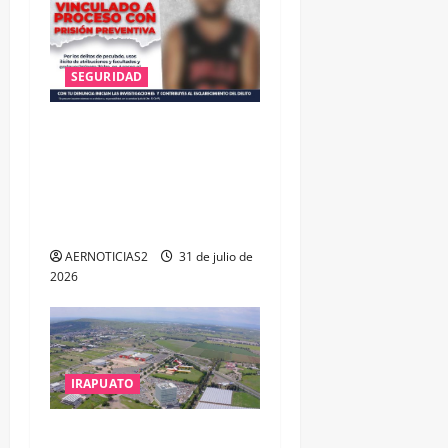
SEGURIDAD
VINCULAN A PROCESO A EX
TESORERO DE APASEO EL
ALTO POR PROBABLE
RESPONSABILIDAD EN
DELITOS DE CORRUPCIÓN
AERNOTICIAS2
31 de julio de
2026
IRAPUATO
IRAPUATO PROYECTA MÁS