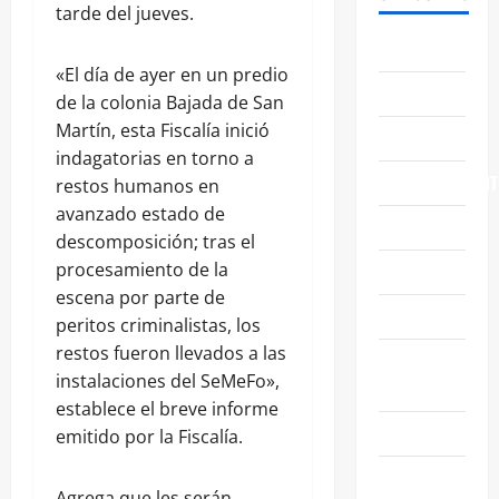
tarde del jueves.
ABASOLO
«El día de ayer en un predio
CELAYA
de la colonia Bajada de San
Martín, esta Fiscalía inició
EDUCACIÓN
indagatorias en torno a
ENTRETENIMIENT
restos humanos en
avanzado estado de
ESTATALES
descomposición; tras el
procesamiento de la
FAMILIA
escena por parte de
GENERALES
peritos criminalistas, los
restos fueron llevados a las
GUANAJUATO
instalaciones del SeMeFo»,
CAPITAL
establece el breve informe
IRAPUATO
emitido por la Fiscalía.
LEÓN
Agrega que les serán