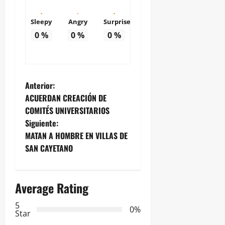
Sleepy
Angry
Surprise
0
%
0
%
0
%
N
Anterior:
ACUERDAN CREACIÓN DE
a
COMITÉS UNIVERSITARIOS
Siguiente:
v
MATAN A HOMBRE EN VILLAS DE
e
SAN CAYETANO
g
Average Rating
a
5
0%
c
Star