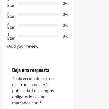
4
i
0%
Star
3
ó
0%
Star
2
n
0%
Star
d
1
0%
Star
e
(Add your review)
e
n
Deja una respuesta
t
Tu dirección de correo
r
electrónico no será
publicada.
Los campos
a
obligatorios están
marcados con
*
d