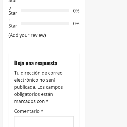
Star
n
2
0%
Star
d
1
0%
e
Star
(Add your review)
e
n
t
Deja una respuesta
r
Tu dirección de correo
electrónico no será
a
publicada.
Los campos
obligatorios están
d
marcados con
*
a
Comentario
*
s