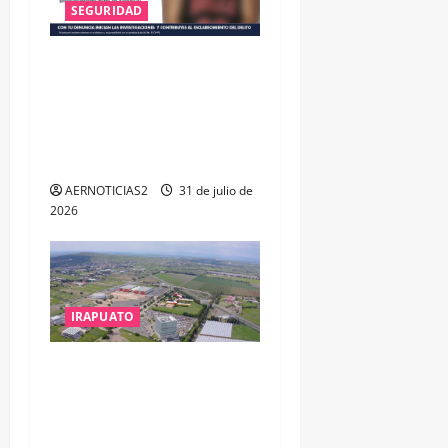
SEGURIDAD
VINCULAN A PROCESO A EX
TESORERO DE APASEO EL
ALTO POR PROBABLE
RESPONSABILIDAD EN
DELITOS DE CORRUPCIÓN
AERNOTICIAS2
31 de julio de
2026
IRAPUATO
IRAPUATO PROYECTA MÁS
OPORTUNIDADES DE
ESTUDIO, EMPLEO Y
DESARROLLO