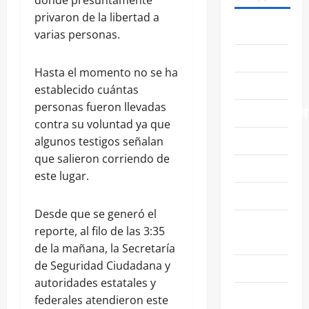
donde presuntamente
privaron de la libertad a
ABASOLO
varias personas.
CELAYA
Hasta el momento no se ha
EDUCACIÓN
establecido cuántas
personas fueron llevadas
ENTRETENIMIENT
contra su voluntad ya que
ESTATALES
algunos testigos señalan
que salieron corriendo de
FAMILIA
este lugar.
GENERALES
Desde que se generó el
GUANAJUATO
reporte, al filo de las 3:35
CAPITAL
de la mañana, la Secretaría
de Seguridad Ciudadana y
IRAPUATO
autoridades estatales y
LEÓN
federales atendieron este