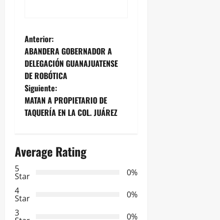
N
Anterior:
ABANDERA GOBERNADOR A
a
DELEGACIÓN GUANAJUATENSE
DE ROBÓTICA
v
Siguiente:
e
MATAN A PROPIETARIO DE
TAQUERÍA EN LA COL. JUÁREZ
g
a
Average Rating
c
5
0%
Star
i
4
0%
Star
ó
3
0%