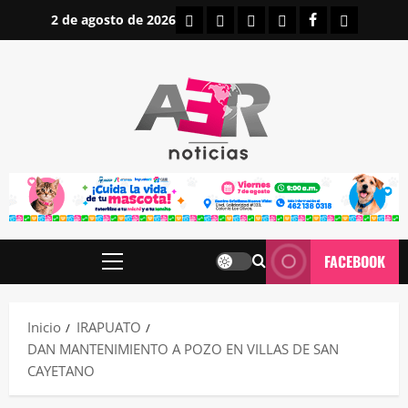
Saltar
INICIO
IRAPUATO
ESTATALES
NACIONALES
FACEBOOK
CONTAC
2 de agosto de 2026
al
contenido
FACEBOOK
Menú
principal
Inicio
IRAPUATO
DAN MANTENIMIENTO A POZO EN VILLAS DE SAN
CAYETANO