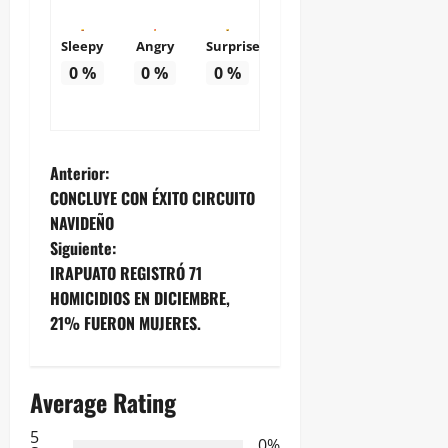
Sleepy
Angry
Surprise
0
%
0
%
0
%
N
Anterior:
CONCLUYE CON ÉXITO CIRCUITO
a
NAVIDEÑO
Siguiente:
v
IRAPUATO REGISTRÓ 71
e
HOMICIDIOS EN DICIEMBRE,
21% FUERON MUJERES.
g
a
Average Rating
c
5
0%