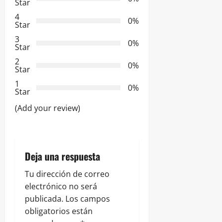
Star
i
4
0%
Star
ó
3
0%
Star
n
2
0%
Star
d
1
0%
e
Star
(Add your review)
e
n
t
Deja una respuesta
r
Tu dirección de correo
electrónico no será
a
publicada.
Los campos
obligatorios están
d