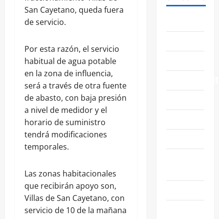
San Cayetano, queda fuera
ABASOLO
de servicio.
CELAYA
Por esta razón, el servicio
EDUCACIÓN
habitual de agua potable
en la zona de influencia,
ENTRETENIMIENT
será a través de otra fuente
de abasto, con baja presión
ESTATALES
a nivel de medidor y el
FAMILIA
horario de suministro
tendrá modificaciones
GENERALES
temporales.
GUANAJUATO
CAPITAL
Las zonas habitacionales
que recibirán apoyo son,
IRAPUATO
Villas de San Cayetano, con
LEÓN
servicio de 10 de la mañana