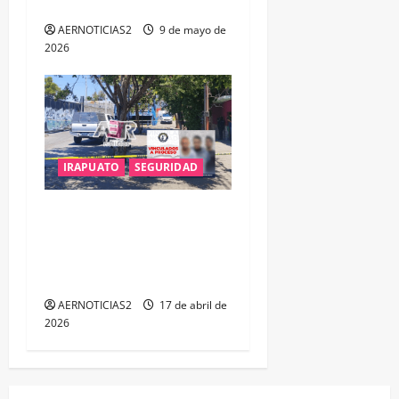
RED DE TRATA INFANTIL
AERNOTICIAS2
9 de mayo de
2026
IRAPUATO
SEGURIDAD
LA FGE ESCLARECE DOBLE
F3MINICID1O EN #IRAPUATO
Y LOGRA LA VINCULACIÓN A
PROCESO DE TRES SUJETOS
AERNOTICIAS2
17 de abril de
2026