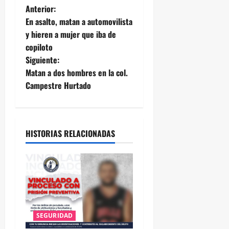
N
Anterior:
En asalto, matan a automovilista
a
y hieren a mujer que iba de
copiloto
v
Siguiente:
e
Matan a dos hombres en la col.
Campestre Hurtado
g
a
HISTORIAS RELACIONADAS
c
i
ó
n
SEGURIDAD
d