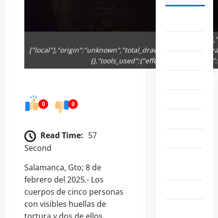
ABASOLO
{"remix_data":[],
CELAYA
["local"],"origin":"unknown","total_draw_time":0,"total_d
EDUCACIÓN
{},"tools_used":{"effects":1},"is_sticker
ENTRETENIMIENT
ESTATALES
0
0
FAMILIA
Read Time:
57
GENERALES
Second
GUANAJUATO
Salamanca, Gto; 8 de
CAPITAL
febrero del 2025.- Los
IRAPUATO
cuerpos de cinco personas
con visibles huellas de
LEÓN
tortura y dos de ellos