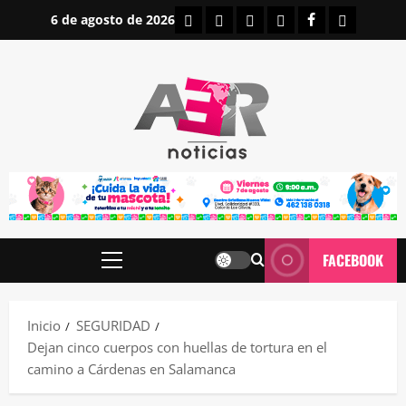
Saltar
INICIO
IRAPUATO
ESTATALES
NACIONALES
FACEBOOK
CONTAC
6 de agosto de 2026
al
contenido
FACEBOOK
Menú
principal
Inicio
SEGURIDAD
Dejan cinco cuerpos con huellas de tortura en el
camino a Cárdenas en Salamanca