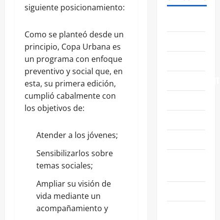
siguiente posicionamiento:
ABASOLO
Como se planteó desde un
CELAYA
principio, Copa Urbana es
un programa con enfoque
EDUCACIÓN
preventivo y social que, en
ENTRETENIMIENT
esta, su primera edición,
cumplió cabalmente con
ESTATALES
los objetivos de:
FAMILIA
Atender a los jóvenes;
GENERALES
Sensibilizarlos sobre
GUANAJUATO
temas sociales;
CAPITAL
Ampliar su visión de
IRAPUATO
vida mediante un
acompañamiento y
LEÓN