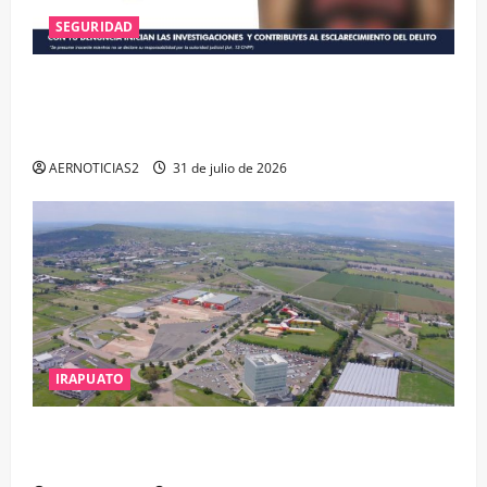
SEGURIDAD
VINCULAN A PROCESO A EX TESORERO DE APASEO
EL ALTO POR PROBABLE RESPONSABILIDAD EN
DELITOS DE CORRUPCIÓN
AERNOTICIAS2
31 de julio de 2026
IRAPUATO
IRAPUATO PROYECTA MÁS OPORTUNIDADES DE
ESTUDIO, EMPLEO Y DESARROLLO