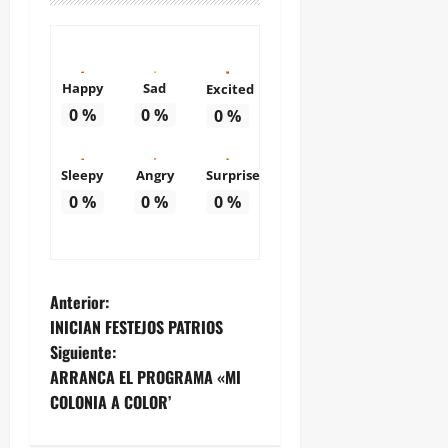
Happy
Sad
Excited
0
%
0
%
0
%
Sleepy
Angry
Surprise
0
%
0
%
0
%
N
Anterior:
INICIAN FESTEJOS PATRIOS
a
Siguiente:
ARRANCA EL PROGRAMA «MI
v
COLONIA A COLOR’
e