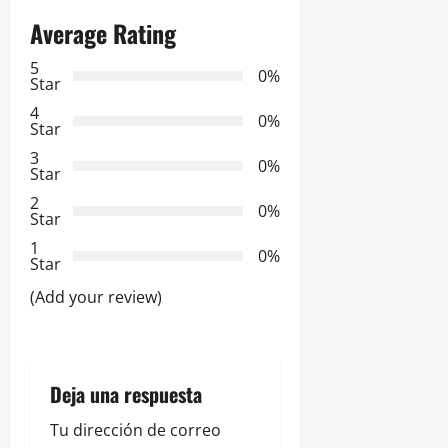
g
Average Rating
a
5
0%
Star
c
4
0%
Star
i
3
0%
Star
ó
2
0%
Star
n
1
0%
Star
d
(Add your review)
e
e
Deja una respuesta
n
Tu dirección de correo