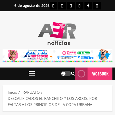
Saltar
INICIO
IRAPUATO
ESTATALES
NACIONALES
FACEBOOK
CONTAC
6 de agosto de 2026
al
contenido
FACEBOOK
Menú
principal
Inicio
IRAPUATO
DESCALIFICADOS EL RANCHITO Y LOS ARCOS, POR
FALTAR A LOS PRINCIPIOS DE LA COPA URBANA