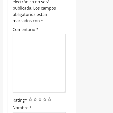
t
electrónico no será
r
publicada.
Los campos
obligatorios están
a
marcados con
*
d
Comentario
*
a
s
1
2
3
4
5
Rating
*
Nombre
*