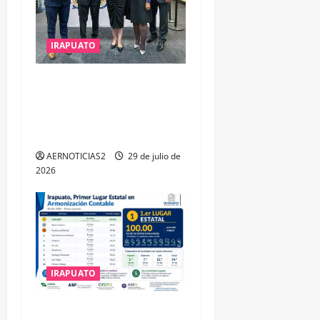
IRAPUATO
IRAPUATO OBTIENE EL
TRIPLE ARCO, LA MÁXIMA
DISTINCIÓN QUE OTORGA
CALEA
AERNOTICIAS2
29 de julio de
2026
IRAPUATO
IRAPUATO HACE EQUIPO Y