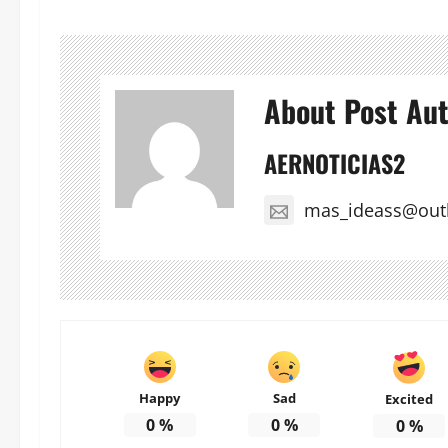
About Post Au
AERNOTICIAS2
mas_ideass@out
Happy
Sad
Excited
0
%
0
%
0
%