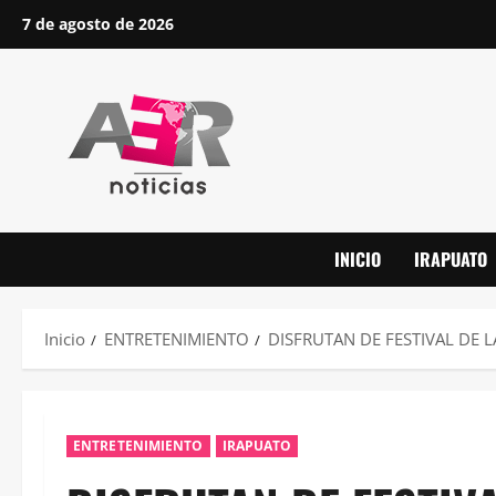
Saltar
7 de agosto de 2026
al
contenido
INICIO
IRAPUATO
Inicio
ENTRETENIMIENTO
DISFRUTAN DE FESTIVAL DE L
ENTRETENIMIENTO
IRAPUATO