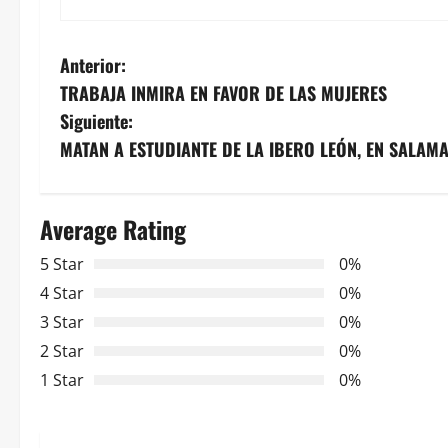
N
Anterior:
TRABAJA INMIRA EN FAVOR DE LAS MUJERES
a
Siguiente:
v
MATAN A ESTUDIANTE DE LA IBERO LEÓN, EN SALAM
e
Average Rating
g
5 Star
0%
a
4 Star
0%
c
3 Star
0%
2 Star
0%
i
1 Star
0%
ó