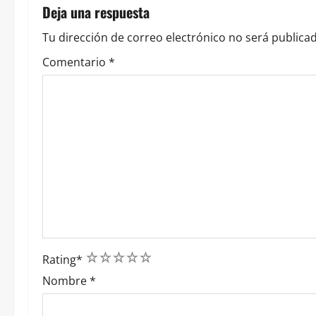
n
Deja una respuesta
d
Tu dirección de correo electrónico no será publicad
e
Comentario
*
e
n
t
r
a
d
1
2
3
4
5
a
Rating
*
Nombre
*
s