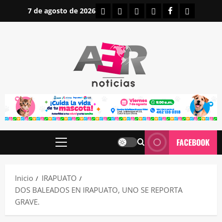
Saltar
INICIO
IRAPUATO
ESTATALES
NACIONALES
FACEBOOK
CONTAC
7 de agosto de 2026
al
contenido
FACEBOOK
Menú
principal
Inicio
IRAPUATO
DOS BALEADOS EN IRAPUATO, UNO SE REPORTA
GRAVE.