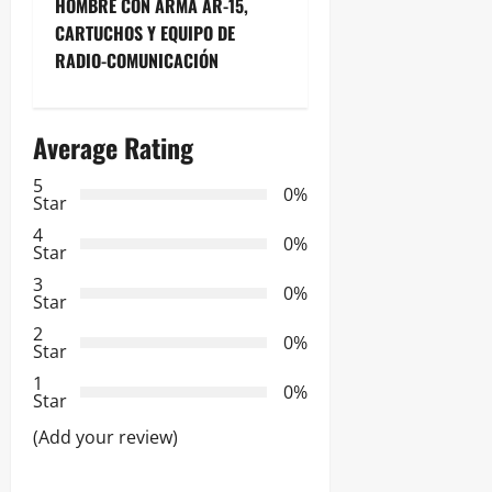
HOMBRE CON ARMA AR-15,
g
CARTUCHOS Y EQUIPO DE
RADIO-COMUNICACIÓN
a
c
Average Rating
i
5
0%
Star
ó
4
0%
n
Star
3
0%
d
Star
2
0%
e
Star
1
e
0%
Star
n
(Add your review)