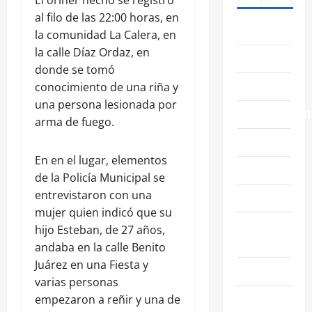
al filo de las 22:00 horas, en
ABASOLO
la comunidad La Calera, en
la calle Díaz Ordaz, en
CELAYA
donde se tomó
EDUCACIÓN
conocimiento de una riña y
una persona lesionada por
ENTRETENIMIENT
arma de fuego.
ESTATALES
En en el lugar, elementos
FAMILIA
de la Policía Municipal se
entrevistaron con una
GENERALES
mujer quien indicó que su
GUANAJUATO
hijo Esteban, de 27 años,
CAPITAL
andaba en la calle Benito
Juárez en una Fiesta y
IRAPUATO
varias personas
LEÓN
empezaron a reñir y una de