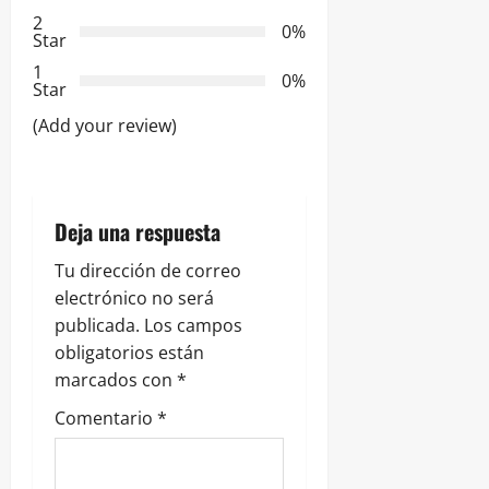
n
2
0%
Star
d
1
0%
e
Star
(Add your review)
e
n
t
Deja una respuesta
r
Tu dirección de correo
electrónico no será
a
publicada.
Los campos
obligatorios están
d
marcados con
*
a
Comentario
*
s