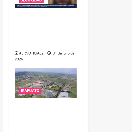
SEGURIDAD
VINCULAN A PROCESO A EX
TESORERO DE APASEO EL
ALTO POR PROBABLE
RESPONSABILIDAD EN
DELITOS DE CORRUPCIÓN
AERNOTICIAS2
31 de julio de
2026
IRAPUATO
IRAPUATO PROYECTA MÁS
OPORTUNIDADES DE
ESTUDIO, EMPLEO Y
DESARROLLO