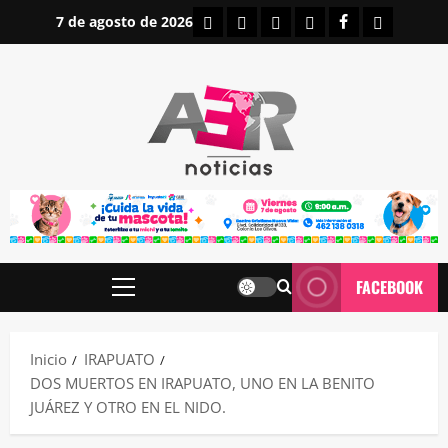
Saltar
INICIO
IRAPUATO
ESTATALES
NACIONALES
FACEBOOK
CONTAC
7 de agosto de 2026
al
contenido
FACEBOOK
Menú
principal
Inicio
IRAPUATO
DOS MUERTOS EN IRAPUATO, UNO EN LA BENITO
JUÁREZ Y OTRO EN EL NIDO.