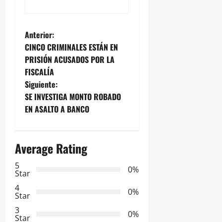
N
Anterior:
CINCO CRIMINALES ESTÁN EN
a
PRISIÓN ACUSADOS POR LA
FISCALÍA
v
Siguiente:
e
SE INVESTIGA MONTO ROBADO
EN ASALTO A BANCO
g
a
Average Rating
c
5
0%
Star
i
4
0%
Star
ó
3
0%
Star