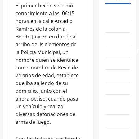
El primer hecho se tomó
ABASOLO
conocimiento a las 06:15
horas en la calle Arcadio
CELAYA
Ramírez de la colonia
Benito Juárez, en donde al
EDUCACIÓN
arribo de lis elementos de
ENTRETENIMIENT
la Policía Municipal, un
hombre quien se identifica
ESTATALES
con el nombre de Kevin de
FAMILIA
24 años de edad, establece
que iba saliendo de su
GENERALES
domicilio, junto con el
ahora occiso, cuando pasa
GUANAJUATO
un vehículo y realiza
CAPITAL
diversas detonaciones de
IRAPUATO
arma de fuego.
LEÓN
Tras los balazos, cae herido