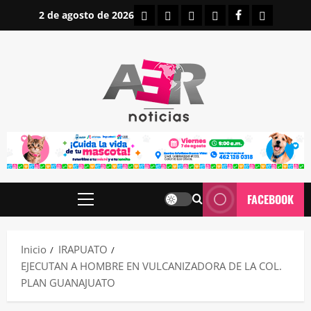
Saltar
INICIO
IRAPUATO
ESTATALES
NACIONALES
FACEBOOK
CONTAC
2 de agosto de 2026
al
contenido
FACEBOOK
Menú
principal
Inicio
IRAPUATO
EJECUTAN A HOMBRE EN VULCANIZADORA DE LA COL.
PLAN GUANAJUATO