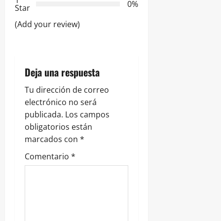
0%
e
Star
(Add your review)
e
n
t
Deja una respuesta
r
Tu dirección de correo
electrónico no será
a
publicada.
Los campos
obligatorios están
d
marcados con
*
a
Comentario
*
s