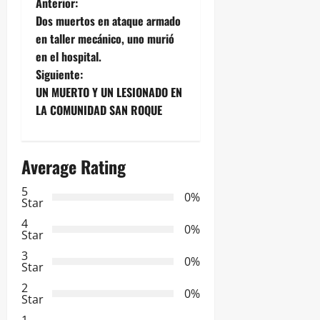
N
Anterior:
Dos muertos en ataque armado
a
en taller mecánico, uno murió
en el hospital.
v
Siguiente:
e
UN MUERTO Y UN LESIONADO EN
LA COMUNIDAD SAN ROQUE
g
a
Average Rating
c
5
0%
Star
i
4
0%
Star
ó
3
0%
Star
n
2
0%
Star
d
1