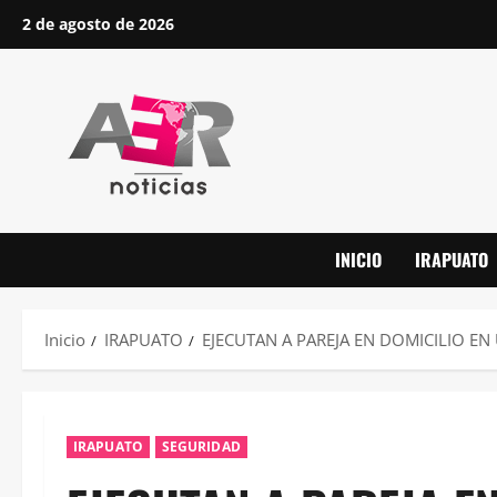
Saltar
2 de agosto de 2026
al
contenido
INICIO
IRAPUATO
Inicio
IRAPUATO
EJECUTAN A PAREJA EN DOMICILIO EN 
IRAPUATO
SEGURIDAD