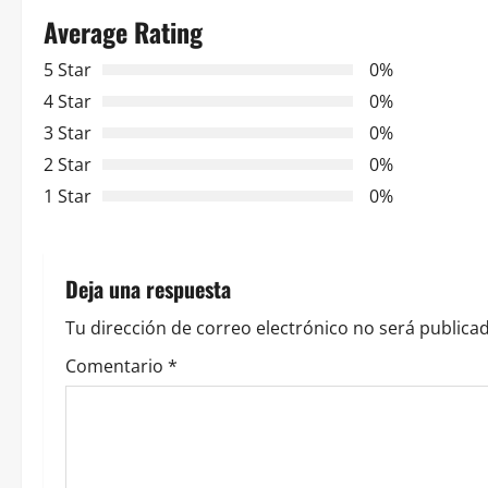
Average Rating
g
5 Star
0%
a
4 Star
0%
c
3 Star
0%
2 Star
0%
i
1 Star
0%
ó
n
Deja una respuesta
d
Tu dirección de correo electrónico no será publicad
e
Comentario
*
e
n