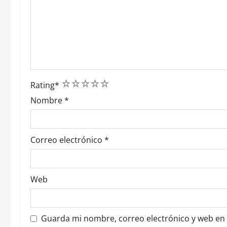
t
r
a
d
1
2
3
4
5
a
Rating
*
Nombre
*
s
Correo electrónico
*
Web
Guarda mi nombre, correo electrónico y web en