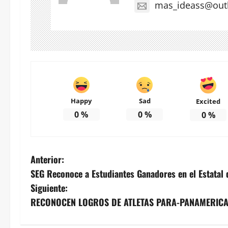
mas_ideass@out
Happy
Sad
Excited
0
%
0
%
0
%
N
Anterior:
SEG Reconoce a Estudiantes Ganadores en el Estatal 
a
Siguiente:
v
RECONOCEN LOGROS DE ATLETAS PARA-PANAMERIC
e