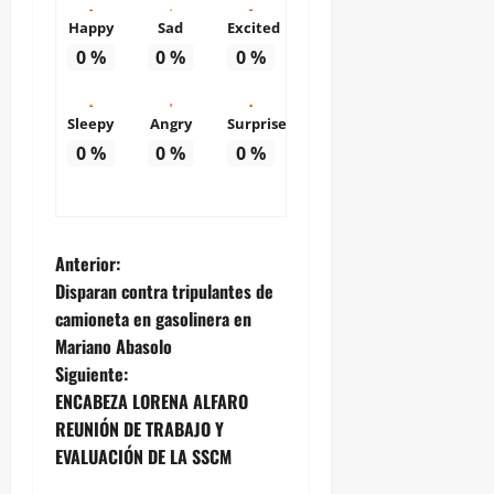
Happy
Sad
Excited
0
%
0
%
0
%
Sleepy
Angry
Surprise
0
%
0
%
0
%
N
Anterior:
Disparan contra tripulantes de
a
camioneta en gasolinera en
Mariano Abasolo
v
Siguiente:
e
ENCABEZA LORENA ALFARO
REUNIÓN DE TRABAJO Y
g
EVALUACIÓN DE LA SSCM