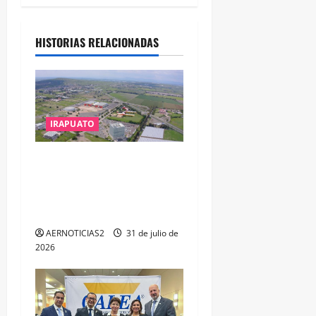
a
c
HISTORIAS RELACIONADAS
i
ó
n
IRAPUATO
d
IRAPUATO PROYECTA MÁS
e
OPORTUNIDADES DE
ESTUDIO, EMPLEO Y
e
DESARROLLO
AERNOTICIAS2
31 de julio de
n
2026
t
r