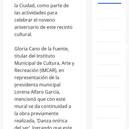
la Ciudad, como parte de
ABASOLO
las actividades para
celebrar el noveno
CELAYA
aniversario de este recinto
cultural.
EDUCACIÓN
ENTRETENIMIENT
Gloria Cano de la Fuente,
titular del Instituto
ESTATALES
Municipal de Cultura, Arte y
FAMILIA
Recreación (IMCAR), en
representación de la
GENERALES
presidenta municipal
Lorena Alfaro García,
GUANAJUATO
mencionó que con este
CAPITAL
mural se da continuidad a
IRAPUATO
la obra previamente
realizada, ‘Danza onírica
LEÓN
del ser’, logrando que este