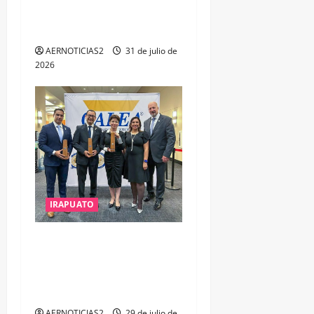
ESTUDIO, EMPLEO Y
DESARROLLO
AERNOTICIAS2
31 de julio de
2026
IRAPUATO
IRAPUATO OBTIENE EL
TRIPLE ARCO, LA MÁXIMA
DISTINCIÓN QUE OTORGA
CALEA
AERNOTICIAS2
29 de julio de