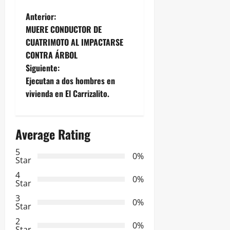
N
Anterior:
MUERE CONDUCTOR DE
a
CUATRIMOTO AL IMPACTARSE
CONTRA ÁRBOL
v
Siguiente:
e
Ejecutan a dos hombres en
vivienda en El Carrizalito.
g
a
Average Rating
c
5
0%
Star
i
4
0%
Star
ó
3
0%
Star
n
2
0%
Star