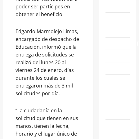
ABASOLO
poder ser partícipes en
obtener el beneficio.
CELAYA
EDUCACIÓN
Edgardo Marmolejo Limas,
encargado de despacho de
ENTRETENIMIENT
Educación, informó que la
entrega de solicitudes se
ESTATALES
realizó del lunes 20 al
FAMILIA
viernes 24 de enero, días
durante los cuales se
GENERALES
entregaron más de 3 mil
GUANAJUATO
solicitudes por día.
CAPITAL
“La ciudadanía en la
IRAPUATO
solicitud que tienen en sus
LEÓN
manos, tienen la fecha,
horario y el lugar único de
NACIONALES