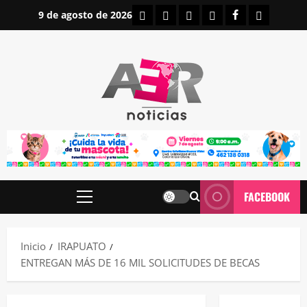
Saltar
INICIO
IRAPUATO
ESTATALES
NACIONALES
FACEBOOK
CONTAC
9 de agosto de 2026
al
contenido
FACEBOOK
Menú
principal
Inicio
IRAPUATO
ENTREGAN MÁS DE 16 MIL SOLICITUDES DE BECAS