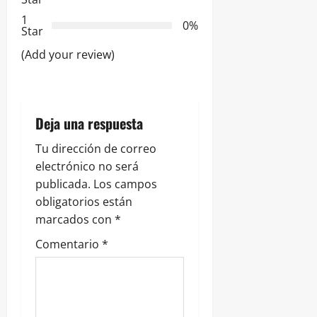
d
1
0%
e
Star
(Add your review)
e
n
t
Deja una respuesta
r
Tu dirección de correo
electrónico no será
a
publicada.
Los campos
obligatorios están
d
marcados con
*
a
Comentario
*
s