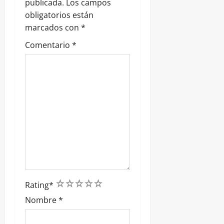
a
publicada.
Los campos
obligatorios están
d
marcados con
*
a
Comentario
*
s
1
2
3
4
5
Rating
*
Nombre
*