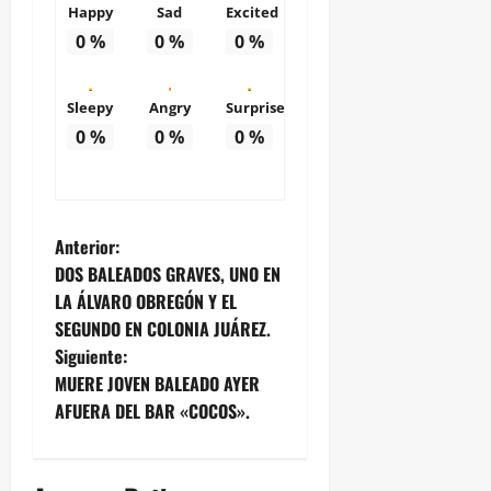
Happy
Sad
Excited
0
%
0
%
0
%
Sleepy
Angry
Surprise
0
%
0
%
0
%
N
Anterior:
DOS BALEADOS GRAVES, UNO EN
a
LA ÁLVARO OBREGÓN Y EL
SEGUNDO EN COLONIA JUÁREZ.
v
Siguiente:
e
MUERE JOVEN BALEADO AYER
AFUERA DEL BAR «COCOS».
g
a