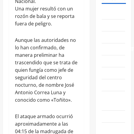
Nacional.
Una mujer resultó con un
ABASOLO
rozón de bala y se reporta
fuera de peligro.
CELAYA
EDUCACIÓN
Aunque las autoridades no
lo han confirmado, de
ENTRETENIMIENT
manera preliminar ha
ESTATALES
trascendido que se trata de
quien fungía como jefe de
FAMILIA
seguridad del centro
GENERALES
nocturno, de nombre José
Antonio Correa Luna y
GUANAJUATO
conocido como «Toñito».
CAPITAL
IRAPUATO
El ataque armado ocurrió
aproximadamente a las
LEÓN
04:15 de la madrugada de