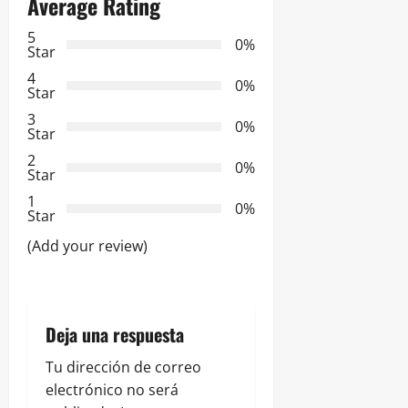
Average Rating
c
5
0%
Star
i
4
0%
Star
ó
3
0%
Star
n
2
0%
Star
d
1
0%
e
Star
(Add your review)
e
n
t
Deja una respuesta
r
Tu dirección de correo
electrónico no será