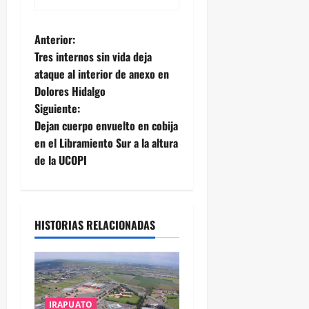
N
Anterior:
Tres internos sin vida deja
a
ataque al interior de anexo en
Dolores Hidalgo
v
Siguiente:
e
Dejan cuerpo envuelto en cobija
en el Libramiento Sur a la altura
g
de la UCOPI
a
c
HISTORIAS RELACIONADAS
i
ó
n
IRAPUATO