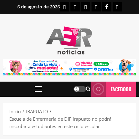
Saltar
INICIO
IRAPUATO
ESTATALES
NACIONALES
FACEBOOK
CONTAC
6 de agosto de 2026
al
contenido
FACEBOOK
Menú
principal
Inicio
IRAPUATO
Escuela de Enfermería de DIF Irapuato no podrá
inscribir a estudiantes en este ciclo escolar