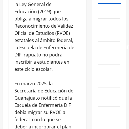
la Ley General de
Educación (2019) que
ABASOLO
obliga a migrar todos los
CELAYA
Reconocimiento de Validez
Oficial de Estudios (RVOE)
EDUCACIÓN
estatales al ámbito federal,
ENTRETENIMIENT
la Escuela de Enfermería de
DIF Irapuato no podrá
ESTATALES
inscribir a estudiantes en
este ciclo escolar.
FAMILIA
GENERALES
En marzo 2025, la
Secretaría de Educación de
GUANAJUATO
Guanajuato notificó que la
CAPITAL
Escuela de Enfermería DIF
IRAPUATO
debía migrar su RVOE al
federal, con lo que se
LEÓN
debería incorporar el plan