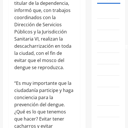
titular de la dependencia,
informó que, con trabajos
ABASOLO
coordinados con la
CELAYA
Dirección de Servicios
Públicos y la Jurisdicción
EDUCACIÓN
Sanitaria VI, realizan la
descacharrización en toda
ENTRETENIMIENT
la ciudad, con el fin de
ESTATALES
evitar que el mosco del
dengue se reproduzca.
FAMILIA
GENERALES
“Es muy importante que la
ciudadanía participe y haga
GUANAJUATO
conciencia para la
CAPITAL
prevención del dengue.
IRAPUATO
¿Qué es lo que tenemos
que hacer? Evitar tener
LEÓN
cacharros y evitar