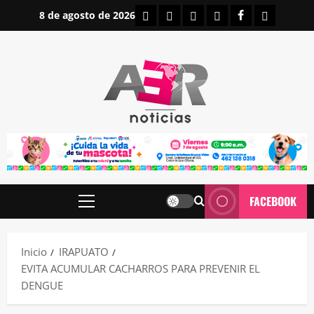
Saltar
INICIO
IRAPUATO
ESTATALES
NACIONALES
FACEBOOK
CONTAC
8 de agosto de 2026
al
contenido
FACEBOOK
Menú
principal
Inicio
IRAPUATO
EVITA ACUMULAR CACHARROS PARA PREVENIR EL
DENGUE