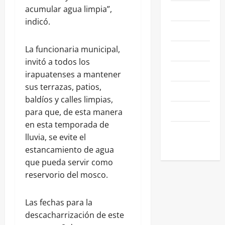
acumular agua limpia”,
NACIONALES
indicó.
NEGOCIOS
La funcionaria municipal,
POLÍTICA
invitó a todos los
SALAMANCA
irapuatenses a mantener
sus terrazas, patios,
SALUD
baldíos y calles limpias,
SEGURIDAD
para que, de esta manera
en esta temporada de
SIN
lluvia, se evite el
CATEGORIA
estancamiento de agua
que pueda servir como
reservorio del mosco.
Las fechas para la
descacharrización de este