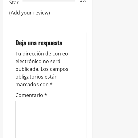
d
0%
Star
e
(Add your review)
e
n
Deja una respuesta
t
Tu dirección de correo
r
electrónico no será
publicada.
Los campos
a
obligatorios están
marcados con
*
d
Comentario
*
a
s