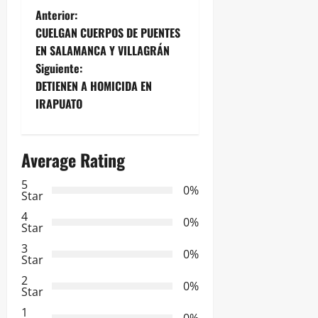
N
Anterior:
CUELGAN CUERPOS DE PUENTES
a
EN SALAMANCA Y VILLAGRÁN
Siguiente:
v
DETIENEN A HOMICIDA EN
e
IRAPUATO
g
Average Rating
a
5
0%
c
Star
4
i
0%
Star
3
ó
0%
Star
2
n
0%
Star
1