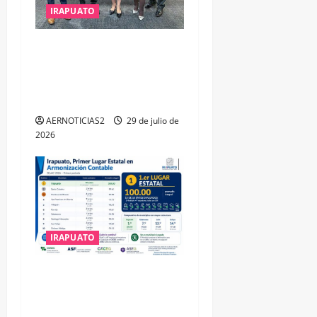
IRAPUATO
IRAPUATO OBTIENE EL
TRIPLE ARCO, LA MÁXIMA
DISTINCIÓN QUE OTORGA
CALEA
AERNOTICIAS2
29 de julio de
2026
IRAPUATO
IRAPUATO HACE EQUIPO Y
LOGRA CALIFICACIÓN
MÁXIMA EN GUANAJUATO