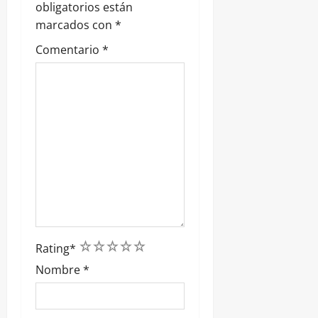
obligatorios están
d
marcados con
*
a
Comentario
*
s
1
2
3
4
5
Rating
*
Nombre
*