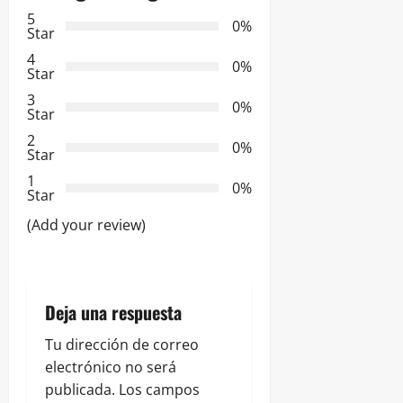
c
5
0%
Star
i
4
0%
Star
ó
3
0%
Star
n
2
0%
Star
d
1
0%
e
Star
(Add your review)
e
n
t
Deja una respuesta
r
Tu dirección de correo
electrónico no será
a
publicada.
Los campos