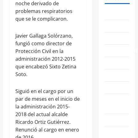
noche derivado de
problemas respiratorios
ABASOLO
que se le complicaron.
CELAYA
Javier Gallaga Solórzano,
EDUCACIÓN
fungió como director de
ENTRETENIMIENT
Protección Civil en la
administración 2012-2015
ESTATALES
que encabezó Sixto Zetina
Soto.
FAMILIA
GENERALES
Siguió en el cargo por un
par de meses en el inicio de
GUANAJUATO
la administración 2015-
CAPITAL
2018 del actual alcalde
IRAPUATO
Ricardo Ortiz Gutiérrez.
Renunció al cargo en enero
LEÓN
de 2016.