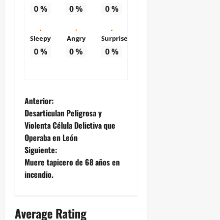
0
%
0
%
0
%
Sleepy
Angry
Surprise
0
%
0
%
0
%
N
Anterior:
Desarticulan Peligrosa y
a
Violenta Célula Delictiva que
Operaba en León
v
Siguiente:
e
Muere tapicero de 68 años en
incendio.
g
a
Average Rating