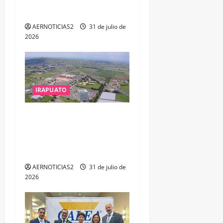
RESPONSABILIDAD EN
n
DELITOS DE CORRUPCIÓN
t
AERNOTICIAS2
31 de julio de
2026
r
a
d
IRAPUATO
a
IRAPUATO PROYECTA MÁS
OPORTUNIDADES DE
s
ESTUDIO, EMPLEO Y
DESARROLLO
AERNOTICIAS2
31 de julio de
2026