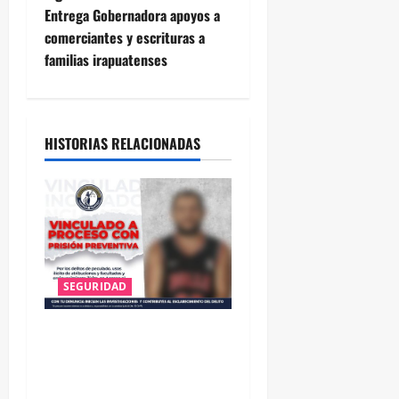
v
Entrega Gobernadora apoyos a
e
comerciantes y escrituras a
familias irapuatenses
g
a
HISTORIAS RELACIONADAS
c
i
ó
n
SEGURIDAD
d
VINCULAN A PROCESO A EX
e
TESORERO DE APASEO EL
e
ALTO POR PROBABLE