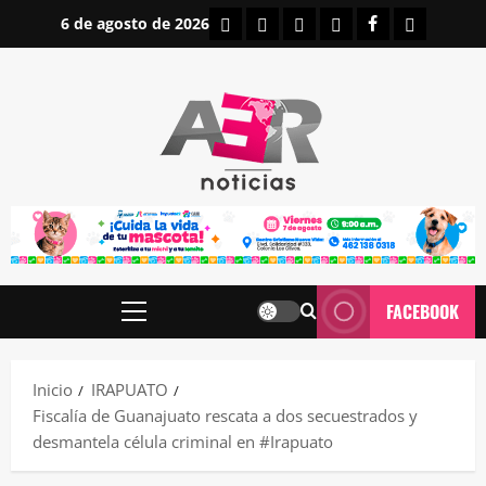
Saltar
INICIO
IRAPUATO
ESTATALES
NACIONALES
FACEBOOK
CONTAC
6 de agosto de 2026
al
contenido
FACEBOOK
Menú
principal
Inicio
IRAPUATO
Fiscalía de Guanajuato rescata a dos secuestrados y
desmantela célula criminal en #Irapuato