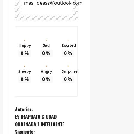
mas_ideass@outlook.com
Happy
Sad
Excited
0
%
0
%
0
%
Sleepy
Angry
Surprise
0
%
0
%
0
%
N
Anterior:
ES IRAPUATO CIUDAD
a
ORDENADA E INTELIGENTE
Siguiente: