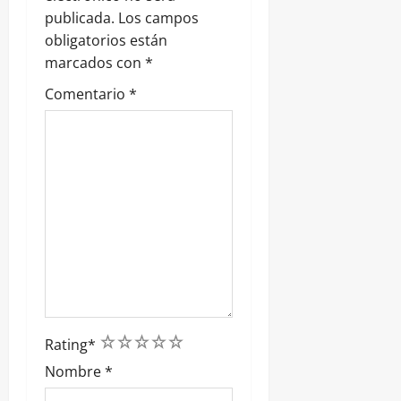
a
publicada.
Los campos
obligatorios están
d
marcados con
*
a
Comentario
*
s
1
2
3
4
5
Rating
*
Nombre
*