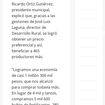
Ricardo Ortiz Gutiérrez,
ABASOLO
presidente municipal,
CELAYA
explicó que, gracias a las
gestiones de José Luis
EDUCACIÓN
Laguna, director de
ENTRETENIMIENT
Desarrollo Rural, se logró
obtener un precio
ESTATALES
preferencial y así,
beneficiar a 465
FAMILIA
productores más.
GENERALES
“Logramos una economía
GUANAJUATO
de casi 1 millón 300 mil
CAPITAL
pesos, que nos alcanzó
IRAPUATO
para comprar todavía más.
En lugar de 4 mil y tantos,
LEÓN
compramos 5 mil 600
NACIONALES
bultos de fertilizantes, 280