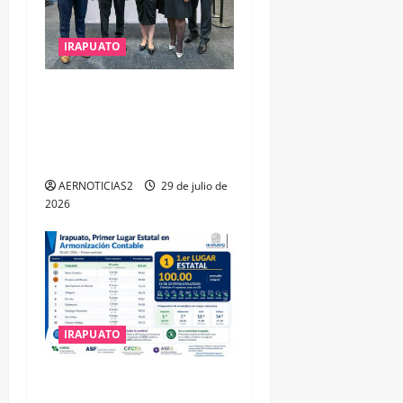
IRAPUATO
IRAPUATO OBTIENE EL
TRIPLE ARCO, LA MÁXIMA
DISTINCIÓN QUE OTORGA
CALEA
AERNOTICIAS2
29 de julio de
2026
IRAPUATO
IRAPUATO HACE EQUIPO Y