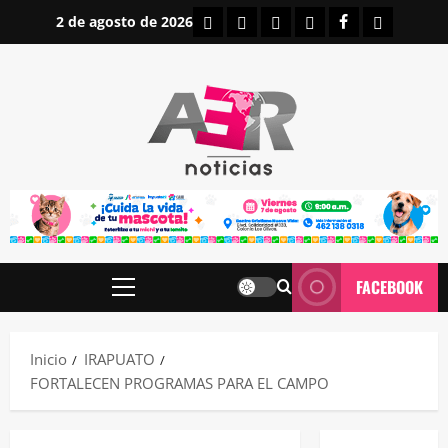
Saltar
INICIO
IRAPUATO
ESTATALES
NACIONALES
FACEBOOK
CONTAC
2 de agosto de 2026
al
contenido
FACEBOOK
Menú
principal
Inicio
IRAPUATO
FORTALECEN PROGRAMAS PARA EL CAMPO