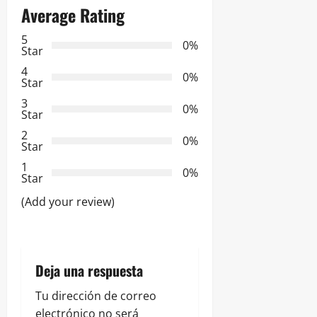
a
Average Rating
c
5
0%
Star
i
4
0%
Star
ó
3
0%
Star
n
2
0%
Star
d
1
0%
e
Star
(Add your review)
e
n
t
Deja una respuesta
r
Tu dirección de correo
electrónico no será