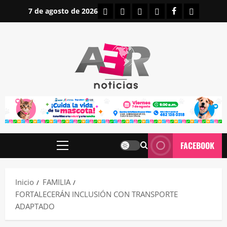
Saltar
INICIO
IRAPUATO
ESTATALES
NACIONALES
FACEBOOK
CONTAC
7 de agosto de 2026
al
contenido
FACEBOOK
Menú
principal
Inicio
FAMILIA
FORTALECERÁN INCLUSIÓN CON TRANSPORTE
ADAPTADO