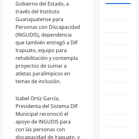
Gobierno del Estado, a
través del Instituto
ABASOLO
Guanajuatense para
CELAYA
Personas con Discapacidad
(INGUDIS), dependencia
EDUCACIÓN
que también entregó a DIF
Irapuato, equipo para
ENTRETENIMIENT
rehabilitación y contempla
ESTATALES
proyectos de sumar a
atletas paralímpicos en
FAMILIA
temas de inclusión.
GENERALES
Isabel Ortiz García,
GUANAJUATO
Presidenta del Sistema DIF
CAPITAL
Municipal reconoció el
IRAPUATO
apoyo de INGUDIS para
con las personas con
LEÓN
discapacidad de Irapuato, y