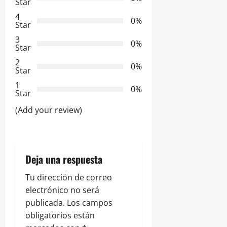
i
Star
ó
4
0%
Star
n
3
0%
Star
d
2
0%
Star
e
1
0%
Star
e
(Add your review)
n
t
Deja una respuesta
r
Tu dirección de correo
a
electrónico no será
publicada.
Los campos
d
obligatorios están