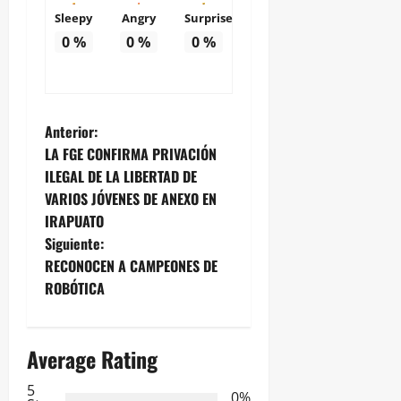
Sleepy
Angry
Surprise
0
%
0
%
0
%
N
Anterior:
LA FGE CONFIRMA PRIVACIÓN
a
ILEGAL DE LA LIBERTAD DE
VARIOS JÓVENES DE ANEXO EN
v
IRAPUATO
e
Siguiente:
RECONOCEN A CAMPEONES DE
g
ROBÓTICA
a
Average Rating
c
5
0%