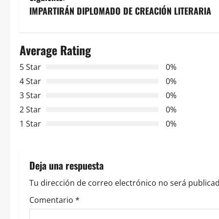
v
IMPARTIRÁN DIPLOMADO DE CREACIÓN LITERARIA
e
Average Rating
g
5 Star
0%
a
4 Star
0%
c
3 Star
0%
2 Star
0%
i
1 Star
0%
ó
n
Deja una respuesta
d
Tu dirección de correo electrónico no será publicad
e
Comentario
*
e