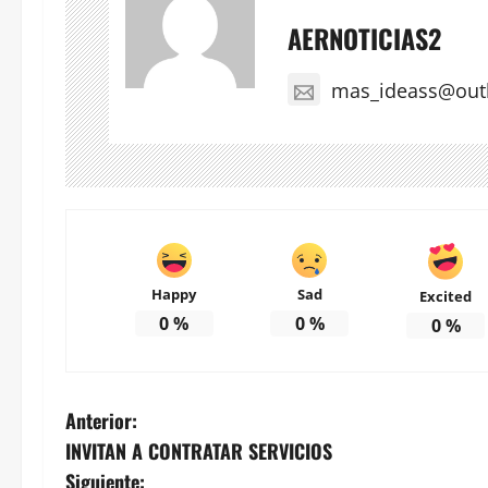
AERNOTICIAS2
mas_ideass@out
Happy
Sad
Excited
0
%
0
%
0
%
N
Anterior:
INVITAN A CONTRATAR SERVICIOS
a
Siguiente: