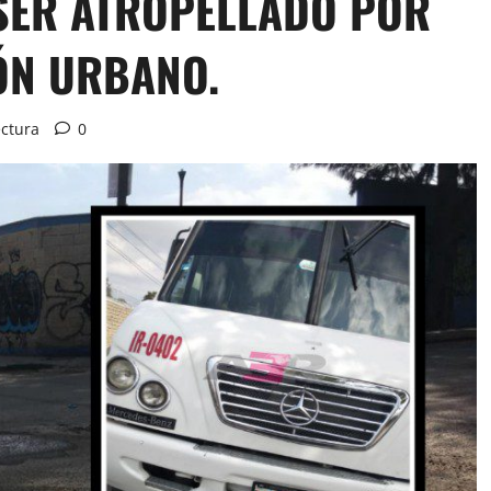
 SER ATROPELLADO POR
ÓN URBANO.
ectura
0