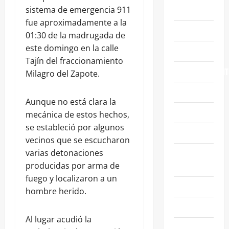
ABASOLO
sistema de emergencia 911
fue aproximadamente a la
CELAYA
01:30 de la madrugada de
este domingo en la calle
EDUCACIÓN
Tajín del fraccionamiento
ENTRETENIMIENT
Milagro del Zapote.
ESTATALES
Aunque no está clara la
FAMILIA
mecánica de estos hechos,
se estableció por algunos
GENERALES
vecinos que se escucharon
GUANAJUATO
varias detonaciones
CAPITAL
producidas por arma de
fuego y localizaron a un
IRAPUATO
hombre herido.
LEÓN
Al lugar acudió la
NACIONALES