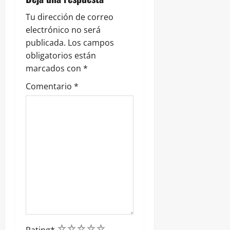
t
r
Tu dirección de correo
electrónico no será
a
publicada.
Los campos
obligatorios están
d
marcados con
*
a
Comentario
*
s
1
2
3
4
5
Rating
*