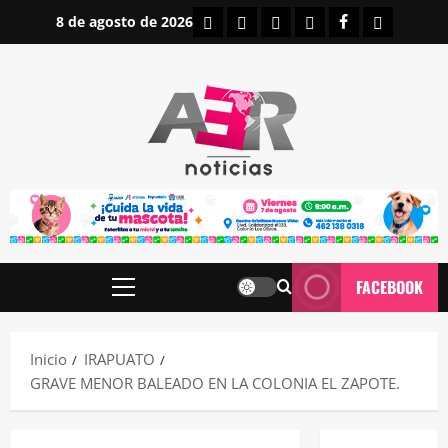
Saltar
INICIO
IRAPUATO
ESTATALES
NACIONALES
FACEBOOK
CONTAC
8 de agosto de 2026
al
contenido
FACEBOOK
Menú
principal
Inicio
IRAPUATO
GRAVE MENOR BALEADO EN LA COLONIA EL ZAPOTE.