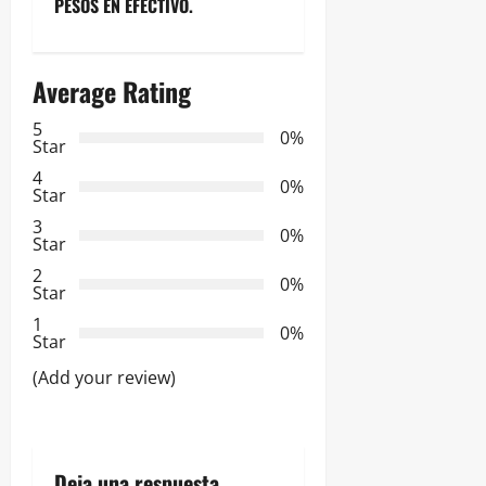
PESOS EN EFECTIVO.
g
a
Average Rating
c
5
0%
Star
i
4
0%
Star
ó
3
0%
Star
n
2
0%
Star
d
1
0%
e
Star
(Add your review)
e
n
Deja una respuesta