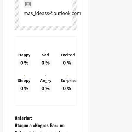
mas_ideass@outlook.com
Happy
Sad
Excited
0
%
0
%
0
%
Sleepy
Angry
Surprise
0
%
0
%
0
%
N
Anterior:
Ataque a «Negros Bar» en