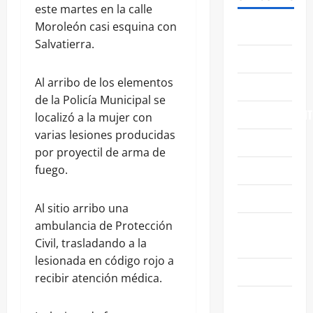
este martes en la calle
Moroleón casi esquina con
ABASOLO
Salvatierra.
CELAYA
Al arribo de los elementos
EDUCACIÓN
de la Policía Municipal se
ENTRETENIMIENT
localizó a la mujer con
varias lesiones producidas
ESTATALES
por proyectil de arma de
FAMILIA
fuego.
GENERALES
Al sitio arribo una
GUANAJUATO
ambulancia de Protección
CAPITAL
Civil, trasladando a la
lesionada en código rojo a
IRAPUATO
recibir atención médica.
LEÓN