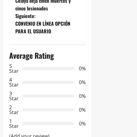
a
Celaya deja cinco muertos y
cinco lesionados
v
Siguiente:
e
CONVENIO EN LÍNEA OPCIÓN
PARA EL USUARIO
g
a
Average Rating
c
5
0%
Star
i
4
0%
Star
ó
3
0%
Star
n
2
0%
Star
d
1
0%
e
Star
(Add your review)