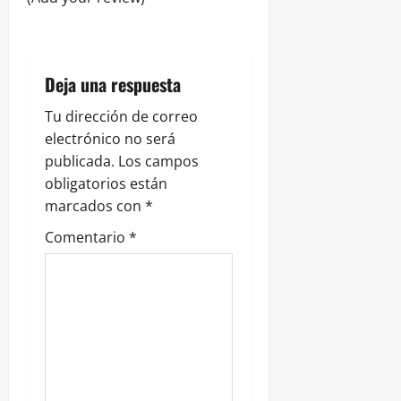
e
n
t
Deja una respuesta
r
Tu dirección de correo
electrónico no será
a
publicada.
Los campos
obligatorios están
d
marcados con
*
a
Comentario
*
s