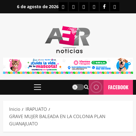
Saltar
INICIO
IRAPUATO
ESTATALES
NACIONALES
FACEBOOK
CONTAC
6 de agosto de 2026
al
contenido
FACEBOOK
Menú
principal
Inicio
IRAPUATO
GRAVE MUJER BALEADA EN LA COLONIA PLAN
GUANAJUATO