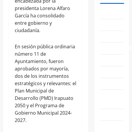
encabezada por la
presidenta Lorena Alfaro
ABASOLO
García ha consolidado
entre gobierno y
CELAYA
ciudadanía.
EDUCACIÓN
En sesión pública ordinaria
ENTRETENIMIENT
número 11 de
ESTATALES
Ayuntamiento, fueron
aprobados por mayoría,
FAMILIA
dos de los instrumentos
GENERALES
estratégicos y relevantes: el
Plan Municipal de
GUANAJUATO
Desarrollo (PMD) Irapuato
CAPITAL
2050 y el Programa de
Gobierno Municipal 2024-
IRAPUATO
2027.
LEÓN