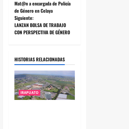
Mat@n a encargada de Policía
a
de Género en Celaya
Siguiente:
v
LANZAN BOLSA DE TRABAJO
e
CON PERSPECTIVA DE GÉNERO
g
a
HISTORIAS RELACIONADAS
c
i
ó
IRAPUATO
n
IRAPUATO PROYECTA MÁS
OPORTUNIDADES DE
d
ESTUDIO, EMPLEO Y