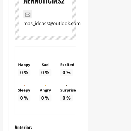
AERNOTICIAS2
mas_ideass@outlook.com
Happy
Sad
Excited
0
%
0
%
0
%
Sleepy
Angry
Surprise
0
%
0
%
0
%
N
Anterior: