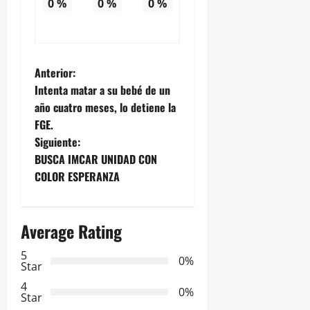
0
%
0
%
0
%
N
Anterior:
Intenta matar a su bebé de un
a
año cuatro meses, lo detiene la
FGE.
v
Siguiente:
e
BUSCA IMCAR UNIDAD CON
COLOR ESPERANZA
g
a
Average Rating
c
5
0%
Star
i
4
0%
Star