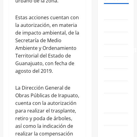
urbano de la zona.
ABASOLO
Estas acciones cuentan con
la autorización, en materia
CELAYA
de impacto ambiental, de la
EDUCACIÓN
Secretaría de Medio
Ambiente y Ordenamiento
ENTRETENIMIENT
Territorial del Estado de
ESTATALES
Guanajuato, con fecha de
agosto del 2019.
FAMILIA
GENERALES
La Dirección General de
Obras Públicas de Irapuato,
GUANAJUATO
cuenta con la autorización
CAPITAL
para realizar el trasplante,
retiro y poda de árboles,
IRAPUATO
así como la indicación de
LEÓN
realizar la compensación