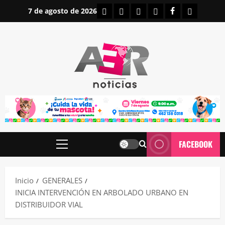
Saltar
INICIO
IRAPUATO
ESTATALES
NACIONALES
FACEBOOK
CONTAC
7 de agosto de 2026
al
contenido
FACEBOOK
Menú
principal
Inicio
GENERALES
INICIA INTERVENCIÓN EN ARBOLADO URBANO EN
DISTRIBUIDOR VIAL