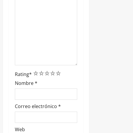
s
1
2
3
4
5
Rating
*
Nombre
*
Correo electrónico
*
Web