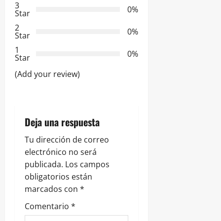
ó
3
0%
Star
n
2
0%
Star
d
1
0%
e
Star
(Add your review)
e
n
t
Deja una respuesta
r
Tu dirección de correo
electrónico no será
a
publicada.
Los campos
obligatorios están
d
marcados con
*
a
Comentario
*