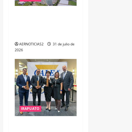
IRAPUATO PROYECTA MÁS
OPORTUNIDADES DE
ESTUDIO, EMPLEO Y
DESARROLLO
AERNOTICIAS2
31 de julio de
2026
IRAPUATO
IRAPUATO OBTIENE EL
TRIPLE ARCO, LA MÁXIMA