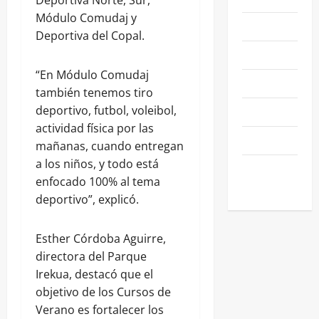
Deportiva Norte, Sur,
Módulo Comudaj y
NEGOCIOS
Deportiva del Copal.
POLÍTICA
“En Módulo Comudaj
SALAMANCA
también tenemos tiro
deportivo, futbol, voleibol,
SALUD
actividad física por las
SEGURIDAD
mañanas, cuando entregan
a los niños, y todo está
SIN
enfocado 100% al tema
CATEGORIA
deportivo”, explicó.
Esther Córdoba Aguirre,
directora del Parque
Irekua, destacó que el
objetivo de los Cursos de
Verano es fortalecer los