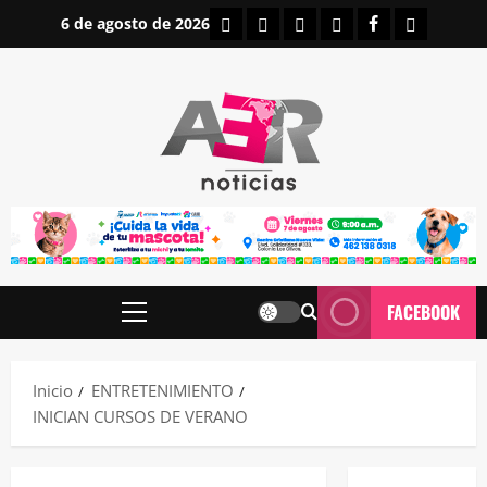
Saltar
INICIO
IRAPUATO
ESTATALES
NACIONALES
FACEBOOK
CONTAC
6 de agosto de 2026
al
contenido
FACEBOOK
Menú
principal
Inicio
ENTRETENIMIENTO
INICIAN CURSOS DE VERANO