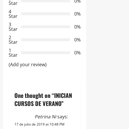
i
0%
Star
ó
4
0%
Star
n
3
0%
Star
d
2
0%
Star
e
1
0%
Star
e
(Add your review)
n
t
One thought on “
INICIAN
r
CURSOS DE VERANO
”
a
Petrina Ni
says:
d
17 de julio de 2019 at 10:48 PM