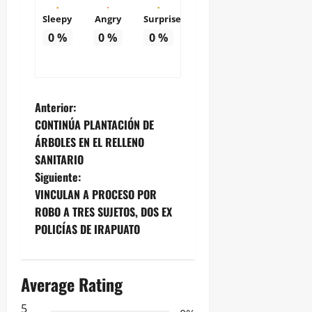
Sleepy
Angry
Surprise
0
%
0
%
0
%
N
Anterior:
CONTINÚA PLANTACIÓN DE
a
ÁRBOLES EN EL RELLENO
SANITARIO
v
Siguiente:
e
VINCULAN A PROCESO POR
ROBO A TRES SUJETOS, DOS EX
g
POLICÍAS DE IRAPUATO
a
Average Rating
c
5