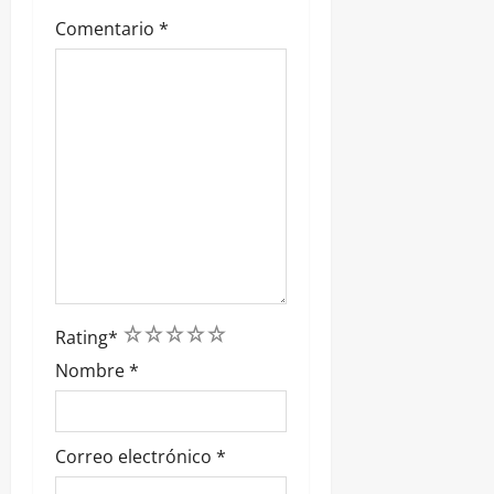
a
Comentario
*
s
1
2
3
4
5
Rating
*
Nombre
*
Correo electrónico
*