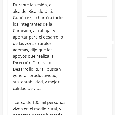
Durante la sesión, el
ABASOLO
alcalde, Ricardo Ortiz
Gutiérrez, exhortó a todos
CELAYA
los integrantes de la
Comisión, a trabajar y
EDUCACIÓN
aportar para el desarrollo
ENTRETENIMIENT
de las zonas rurales,
además, dijo que los
ESTATALES
apoyos que realiza la
FAMILIA
Dirección General de
Desarrollo Rural, buscan
GENERALES
generar productividad,
sustentabilidad, y mejor
GUANAJUATO
calidad de vida.
CAPITAL
IRAPUATO
“Cerca de 130 mil personas,
viven en el medio rural, y
LEÓN