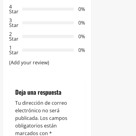
i
4
0%
Star
ó
3
0%
Star
n
2
0%
Star
d
1
0%
e
Star
(Add your review)
e
n
t
Deja una respuesta
r
Tu dirección de correo
electrónico no será
a
publicada.
Los campos
obligatorios están
d
marcados con
*