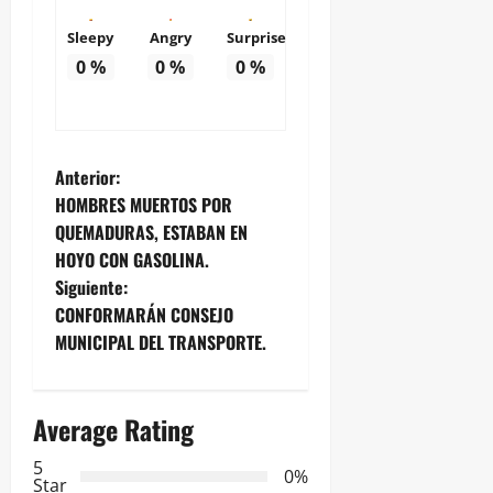
Sleepy
Angry
Surprise
0
%
0
%
0
%
N
Anterior:
HOMBRES MUERTOS POR
a
QUEMADURAS, ESTABAN EN
HOYO CON GASOLINA.
v
Siguiente:
e
CONFORMARÁN CONSEJO
MUNICIPAL DEL TRANSPORTE.
g
a
Average Rating
c
5
0%
Star