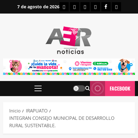
Saltar
INICIO
IRAPUATO
ESTATALES
NACIONALES
FACEBOOK
CONTAC
7 de agosto de 2026
al
contenido
FACEBOOK
Menú
principal
Inicio
IRAPUATO
INTEGRAN CONSEJO MUNICIPAL DE DESARROLLO
RURAL SUSTENTABLE.