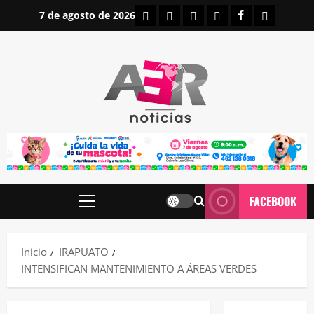
Saltar
INICIO
IRAPUATO
ESTATALES
NACIONALES
FACEBOOK
CONTAC
7 de agosto de 2026
al
contenido
FACEBOOK
Menú
principal
Inicio
IRAPUATO
INTENSIFICAN MANTENIMIENTO A ÁREAS VERDES