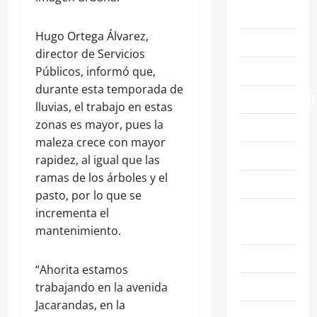
ABASOLO
Hugo Ortega Álvarez,
CELAYA
director de Servicios
EDUCACIÓN
Públicos, informó que,
durante esta temporada de
ENTRETENIMIENT
lluvias, el trabajo en estas
zonas es mayor, pues la
ESTATALES
maleza crece con mayor
FAMILIA
rapidez, al igual que las
ramas de los árboles y el
GENERALES
pasto, por lo que se
GUANAJUATO
incrementa el
CAPITAL
mantenimiento.
IRAPUATO
“Ahorita estamos
LEÓN
trabajando en la avenida
Jacarandas, en la
NACIONALES