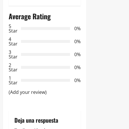
g
Average Rating
a
5
0%
c
Star
4
i
0%
Star
3
ó
0%
Star
2
n
0%
Star
d
1
0%
Star
e
(Add your review)
e
n
Deja una respuesta
t