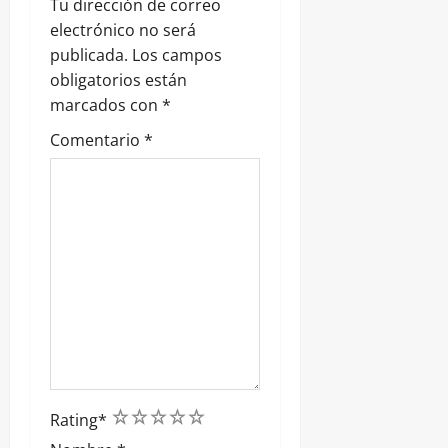
Tu dirección de correo
r
electrónico no será
publicada.
Los campos
a
obligatorios están
marcados con
*
d
Comentario
*
a
s
1
2
3
4
5
Rating
*