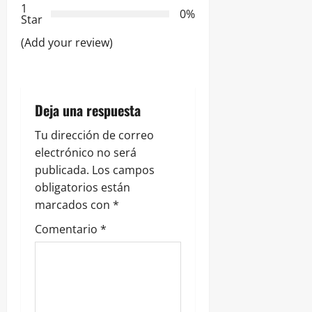
1
0%
e
Star
(Add your review)
e
n
t
Deja una respuesta
r
Tu dirección de correo
electrónico no será
a
publicada.
Los campos
obligatorios están
d
marcados con
*
a
Comentario
*
s