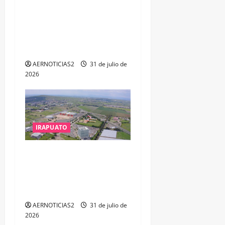
TESORERO DE APASEO EL
ALTO POR PROBABLE
RESPONSABILIDAD EN
DELITOS DE CORRUPCIÓN
AERNOTICIAS2
31 de julio de
2026
IRAPUATO
IRAPUATO PROYECTA MÁS
OPORTUNIDADES DE
ESTUDIO, EMPLEO Y
DESARROLLO
AERNOTICIAS2
31 de julio de
2026