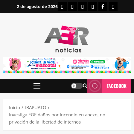
Saltar
INICIO
IRAPUATO
ESTATALES
NACIONALES
FACEBOOK
CONTAC
2 de agosto de 2026
al
contenido
FACEBOOK
Menú
principal
Inicio
IRAPUATO
Investiga FGE daños por incendio en anexo, no
privación de la libertad de internos