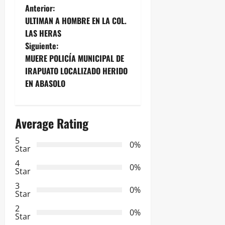
N
Anterior:
ULTIMAN A HOMBRE EN LA COL.
a
LAS HERAS
Siguiente:
v
MUERE POLICÍA MUNICIPAL DE
e
IRAPUATO LOCALIZADO HERIDO
EN ABASOLO
g
a
Average Rating
c
5
0%
Star
i
4
0%
Star
ó
3
0%
Star
n
2
0%
Star
d