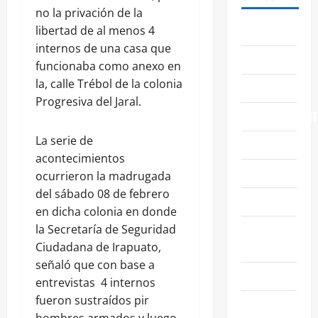
no la privación de la
ABASOLO
libertad de al menos 4
internos de una casa que
CELAYA
funcionaba como anexo en
la, calle Trébol de la colonia
EDUCACIÓN
Progresiva del Jaral.
ENTRETENIMIENT
La serie de
ESTATALES
acontecimientos
FAMILIA
ocurrieron la madrugada
del sábado 08 de febrero
GENERALES
en dicha colonia en donde
GUANAJUATO
la Secretaría de Seguridad
CAPITAL
Ciudadana de Irapuato,
señaló que con base a
IRAPUATO
entrevistas 4 internos
fueron sustraídos pir
LEÓN