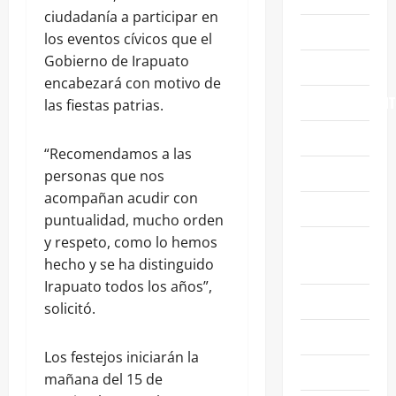
ciudadanía a participar en
CELAYA
los eventos cívicos que el
Gobierno de Irapuato
EDUCACIÓN
encabezará con motivo de
ENTRETENIMIENT
las fiestas patrias.
ESTATALES
“Recomendamos a las
FAMILIA
personas que nos
acompañan acudir con
GENERALES
puntualidad, mucho orden
y respeto, como lo hemos
GUANAJUATO
hecho y se ha distinguido
CAPITAL
Irapuato todos los años”,
IRAPUATO
solicitó.
LEÓN
Los festejos iniciarán la
NACIONALES
mañana del 15 de