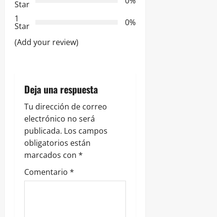
0%
Star
d
1
0%
e
Star
(Add your review)
e
n
t
Deja una respuesta
r
Tu dirección de correo
electrónico no será
a
publicada.
Los campos
obligatorios están
d
marcados con
*
a
Comentario
*
s