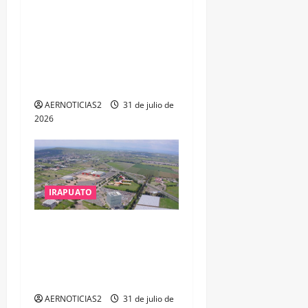
VINCULAN A PROCESO A EX
TESORERO DE APASEO EL
ALTO POR PROBABLE
RESPONSABILIDAD EN
DELITOS DE CORRUPCIÓN
AERNOTICIAS2
31 de julio de
2026
IRAPUATO
IRAPUATO PROYECTA MÁS
OPORTUNIDADES DE
ESTUDIO, EMPLEO Y
DESARROLLO
AERNOTICIAS2
31 de julio de