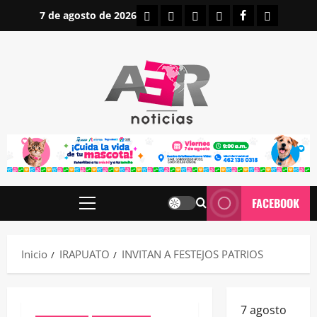
Saltar
INICIO
IRAPUATO
ESTATALES
NACIONALES
FACEBOOK
CONTAC
7 de agosto de 2026
al
contenido
FACEBOOK
Menú
principal
Inicio
IRAPUATO
INVITAN A FESTEJOS PATRIOS
7 agosto