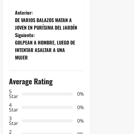
N
Anterior:
DE VARIOS BALAZOS MATAN A
a
JOVEN EN PURÍSIMA DEL JARDÍN
Siguiente:
v
GOLPEAN A HOMBRE, LUEGO DE
e
INTENTAR ASALTAR A UNA
MUJER
g
a
Average Rating
c
5
0%
Star
i
4
0%
Star
ó
3
0%
Star
n
2