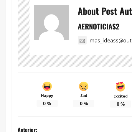
About Post Au
AERNOTICIAS2
mas_ideass@out
Happy
Sad
Excited
0
%
0
%
0
%
N
Anterior: