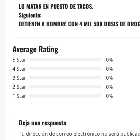
LO MATAN EN PUESTO DE TACOS.
a
Siguiente:
v
DETIENEN A HOMBRE CON 4 MIL 500 DOSIS DE DROG
e
Average Rating
g
5 Star
0%
a
4 Star
0%
c
3 Star
0%
2 Star
0%
i
1 Star
0%
ó
n
Deja una respuesta
d
Tu dirección de correo electrónico no será publicad