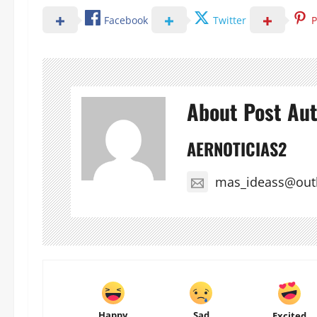
Facebook
Twitter
P
About Post Au
AERNOTICIAS2
mas_ideass@out
Happy
Sad
Excited