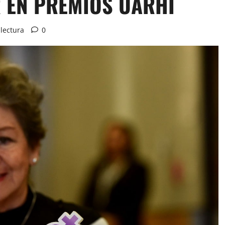
R EN PREMIOS UARHI
lectura
0