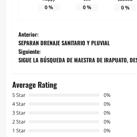
0
%
0
%
0
%
N
Anterior:
SEPARAN DRENAJE SANITARIO Y PLUVIAL
a
Siguiente:
v
SIGUE LA BÚSQUEDA DE MAESTRA DE IRAPUATO, DE
e
Average Rating
g
5 Star
0%
a
4 Star
0%
c
3 Star
0%
2 Star
0%
i
1 Star
0%