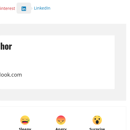
LinkedIn
interest
thor
look.com
Sleepy
Angry
Surprise