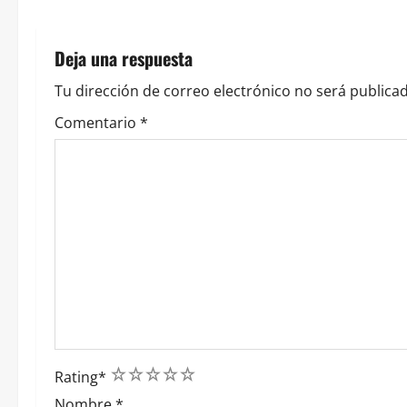
ó
n
Deja una respuesta
d
Tu dirección de correo electrónico no será publicad
e
Comentario
*
e
n
t
r
a
d
1
2
3
4
5
a
Rating
*
Nombre
*