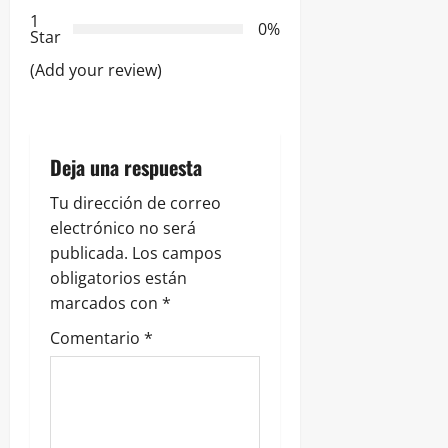
e
1
0%
Star
e
(Add your review)
n
t
Deja una respuesta
r
Tu dirección de correo
a
electrónico no será
publicada.
Los campos
d
obligatorios están
marcados con
*
a
Comentario
*
s