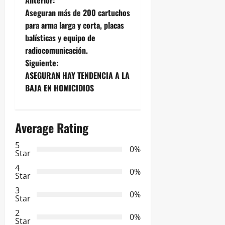
N
Anterior:
Aseguran más de 200 cartuchos
a
para arma larga y corta, placas
balísticas y equipo de
v
radiocomunicación.
e
Siguiente:
ASEGURAN HAY TENDENCIA A LA
g
BAJA EN HOMICIDIOS
a
Average Rating
c
5
i
0%
Star
ó
4
0%
Star
n
3
0%
Star
d
2
0%
Star