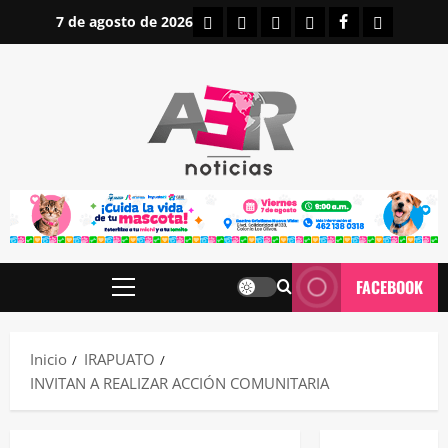
Saltar
INICIO
IRAPUATO
ESTATALES
NACIONALES
FACEBOOK
CONTAC
7 de agosto de 2026
al
contenido
FACEBOOK
Menú
principal
Inicio
IRAPUATO
INVITAN A REALIZAR ACCIÓN COMUNITARIA