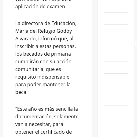
ABASOLO
aplicación de examen.
CELAYA
La directora de Educación,
EDUCACIÓN
María del Refugio Godoy
Alvarado, informó que, al
ENTRETENIMIENT
inscribir a estas personas,
los becados de primaria
ESTATALES
cumplirán con su acción
FAMILIA
comunitaria, que es
requisito indispensable
GENERALES
para poder mantener la
GUANAJUATO
beca.
CAPITAL
“Este año es más sencilla la
IRAPUATO
documentación, solamente
LEÓN
van a necesitar, para
obtener el certificado de
NACIONALES