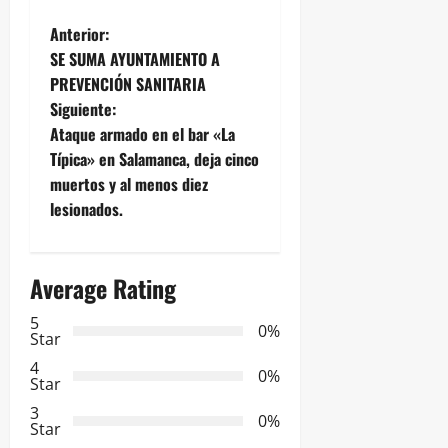
N
Anterior:
SE SUMA AYUNTAMIENTO A
a
PREVENCIÓN SANITARIA
Siguiente:
v
Ataque armado en el bar «La
e
Típica» en Salamanca, deja cinco
muertos y al menos diez
g
lesionados.
a
Average Rating
c
5
i
0%
Star
ó
4
0%
Star
n
3
0%
Star