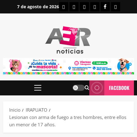
Saltar
INICIO
IRAPUATO
ESTATALES
NACIONALES
FACEBOOK
CONTAC
7 de agosto de 2026
al
contenido
FACEBOOK
Menú
principal
Inicio
IRAPUATO
Lesionan con arma de fuego a tres hombres, entre ellos
un menor de 17 años.