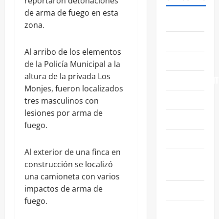
reportaron detonaciones
de arma de fuego en esta
ABASOLO
zona.
CELAYA
Al arribo de los elementos
EDUCACIÓN
de la Policía Municipal a la
altura de la privada Los
ENTRETENIMIENT
Monjes, fueron localizados
ESTATALES
tres masculinos con
lesiones por arma de
FAMILIA
fuego.
GENERALES
Al exterior de una finca en
GUANAJUATO
construcción se localizó
CAPITAL
una camioneta con varios
impactos de arma de
IRAPUATO
fuego.
LEÓN