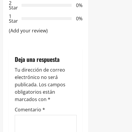
d
2
0%
Star
e
1
0%
Star
e
(Add your review)
n
t
Deja una respuesta
r
Tu dirección de correo
a
electrónico no será
publicada.
Los campos
d
obligatorios están
marcados con
*
a
Comentario
*
s