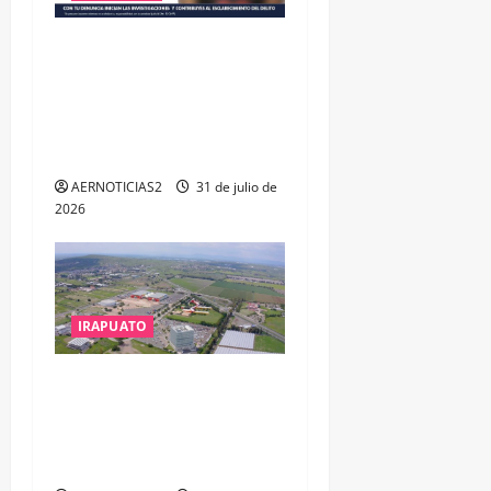
VINCULAN A PROCESO A EX
TESORERO DE APASEO EL
ALTO POR PROBABLE
RESPONSABILIDAD EN
DELITOS DE CORRUPCIÓN
AERNOTICIAS2
31 de julio de
2026
IRAPUATO
IRAPUATO PROYECTA MÁS
OPORTUNIDADES DE
ESTUDIO, EMPLEO Y
DESARROLLO